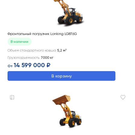
Фронтальный погрузчик Lonking LG876G
В наличии
Объем стандартного ковша
5,2
м³
Грузоподъемность
7000
кг
14 599 000 ₽
От
В корзину