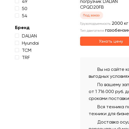
49
погрузчик DALIAN
CPQD20FB
50
54
Под заказ
2000
кг
Грузоподъемность
Бренд
газобензи
Тип двигателя
DALIAN
Узнать цену
Hyundai
TCM
TRF
Вы на сайте к
выгодных условия
По вашему за
от 1 716 000 руб.
сроками поставки
Вся техника 
техники для бизн
Доставка осущ
персональный мен