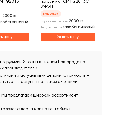
CM FG20T3
погрузчик TCM FG20T3C
SMART
Под заказ
2000
кг
ь
2000
кг
азобензиновый
Грузоподъемность
газобензиновый
Тип двигателя
ть цену
Узнать цену
е погрузчики 2 тонны в Нижнем Новгороде на
ых производителей.
истиками и актуальными ценами. Стоимость —
стальные — доступны под заказ с четкими
ю. Мы предлагаем широкий ассортимент
те заказ с доставкой на ваш объект —