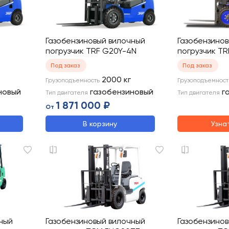
Газобензиновый вилочный
Газобензино
N
погрузчик TRF G20Y-4N
погрузчик T
Под заказ
Под заказ
2000
кг
Грузоподъемность
Грузоподъемност
новый
газобензиновый
г
Тип двигателя
Тип двигателя
1 871 000 ₽
От
В корзину
Узна
ный
Газобензиновый вилочный
Газобензино