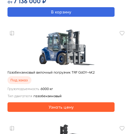
7 136 000 ₽
От
В корзину
Газобензиновый вилочный погрузчик TRF G60Y-4K2
Под заказ
Грузоподъемность
6000
кг
Тип двигателя
газобензиновый
Узнать цену