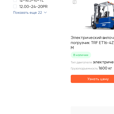
12-16.5-10-TL
12.00-24-20PR
Показать еще 22
Электрический вило
погрузчик TRF ET16-4Z
M
В наличии
электриче
Тип двигателя
1600
кг
Грузоподъемность
Узнать цену