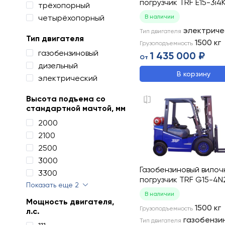
погрузчик TRF E15-3i4
трёхопорный
четырёхопорный
В наличии
электриче
Тип двигателя
Тип двигателя
1500
кг
Грузоподъемность
газобензиновый
1 435 000 ₽
От
дизельный
В корзину
электрический
Высота подъема со
стандартной мачтой, мм
2000
2100
2500
3000
Газобензиновый вилоч
3300
погрузчик TRF G15-4N
Показать еще 2
В наличии
Мощность двигателя,
1500
кг
Грузоподъемность
л.с.
газобензи
Тип двигателя