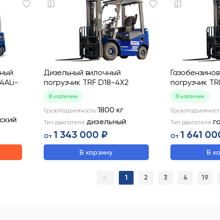
чный
Дизельный вилочный
Газобензино
4ALi-
погрузчик TRF D18-4X2
погрузчик TR
В наличии
В наличии
1800
кг
Грузоподъемность
Грузоподъемност
ский
дизельный
г
Тип двигателя
Тип двигателя
1 343 000 ₽
1 641 00
От
От
В корзину
В к
←
1
2
3
4
19