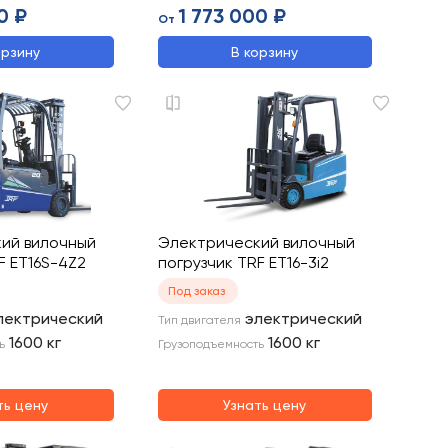
0 ₽
1 773 000 ₽
От
орзину
В корзину
ий вилочный
Электрический вилочный
F ET16S-4Z2
погрузчик TRF ET16-3i2
Под заказ
лектрический
электрический
Тип двигателя
1600
кг
1600
кг
ь
Грузоподъемность
ть цену
Узнать цену