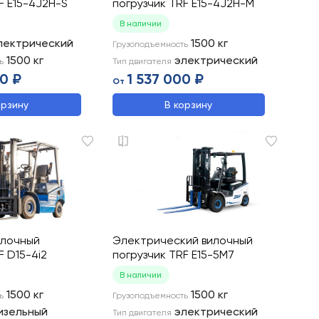
F E15-4J2H-S
погрузчик TRF E15-4J2H-M
В наличии
лектрический
1500
кг
Грузоподъемность
1500
кг
электрический
ь
Тип двигателя
0 ₽
1 537 000 ₽
От
орзину
В корзину
илочный
Электрический вилочный
F D15-4i2
погрузчик TRF E15-5M7
В наличии
1500
кг
1500
кг
ь
Грузоподъемность
изельный
электрический
Тип двигателя