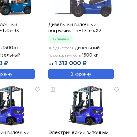
илочный
Дизельный вилочный
F D15-3X
погрузчик TRF D15-4X2
В наличии
1500
кг
дизельный
ь
Тип двигателя
изельный
1500
кг
Грузоподъемность
0 ₽
1 312 000 ₽
От
орзину
В корзину
ий вилочный
Электрический вилочный