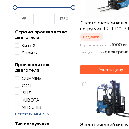
Электрический вило
погрузчик TRF ET10-3J
Страна производства
двигателя
Под заказ
1000
кг
Китай
Грузоподъемность
электриче
Япония
Тип двигателя
Производитель
двигателя
Узнать цену
CUMMINS
GCT
ISUZU
KUBOTA
MITSUBISHI
Показать еще 6
Тип погрузчика
Электрический вило