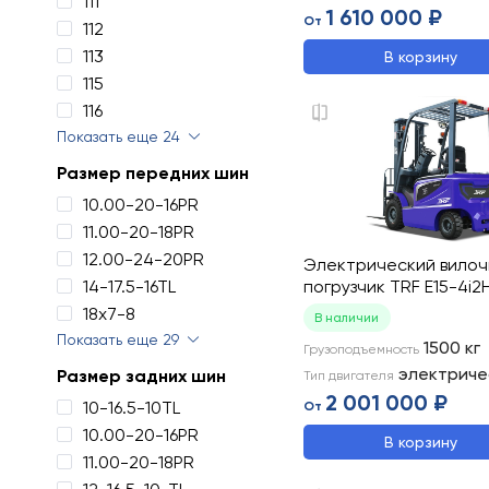
111
1 610 000 ₽
От
112
113
В корзину
115
116
Показать еще 24
Размер передних шин
10.00-20-16PR
11.00-20-18PR
12.00-24-20PR
Электрический вило
14-17.5-16TL
погрузчик TRF E15-4i2
18x7-8
В наличии
Показать еще 29
1500
кг
Грузоподъемность
электриче
Размер задних шин
Тип двигателя
2 001 000 ₽
10-16.5-10TL
От
10.00-20-16PR
В корзину
11.00-20-18PR