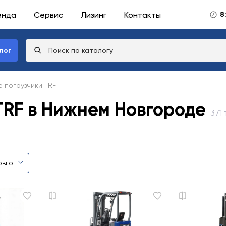
енда
Сервис
Лизинг
Контакты
8
лог
 погрузчики TRF
TRF в Нижнем Новгороде
371