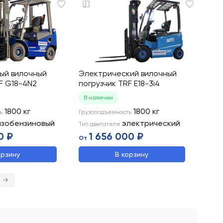
вый вилочный
Электрический вилочный
F G18-4N2
погрузчик TRF E18-3i4
В наличии
1800
кг
1800
кг
ь
Грузоподъемность
азобензиновый
электрический
Тип двигателя
0 ₽
1 656 000 ₽
От
орзину
В корзину
→