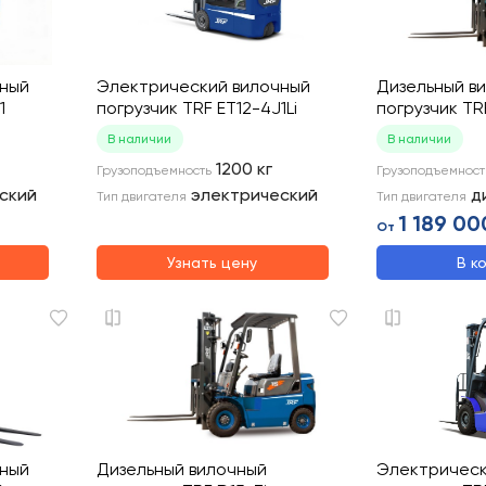
чный
Электрический вилочный
Дизельный в
1
погрузчик TRF ET12-4J1Li
погрузчик TR
В наличии
В наличии
1200
кг
Грузоподъемность
Грузоподъемност
ский
электрический
д
Тип двигателя
Тип двигателя
1 189 00
От
Узнать цену
В к
чный
Дизельный вилочный
Электрическ