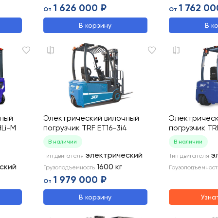
1 626 000 ₽
1 762 00
От
От
В корзину
В к
чный
Электрический вилочный
Электрическ
HLi-M
погрузчик TRF ET16-3i4
погрузчик TR
В наличии
В наличии
электрический
э
Тип двигателя
Тип двигателя
ский
1600
кг
Грузоподъемность
Грузоподъемност
1 979 000 ₽
От
В корзину
Узна