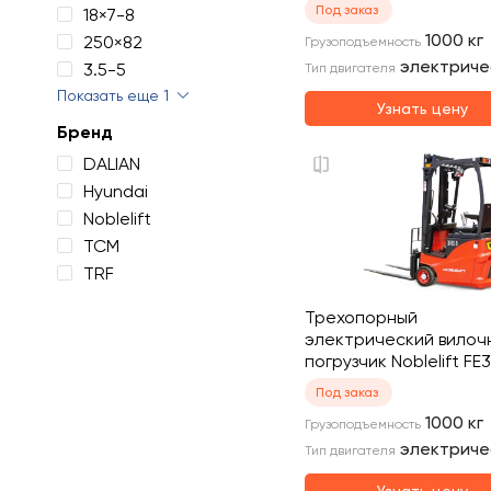
Под заказ
18×7-8
1000
кг
250×82
Грузоподъемность
электриче
3.5-5
Тип двигателя
Показать еще 1
Узнать цену
Бренд
DALIAN
Hyundai
Noblelift
TCM
TRF
Трехопорный
электрический вилоч
погрузчик Noblelift FE
Под заказ
1000
кг
Грузоподъемность
электриче
Тип двигателя