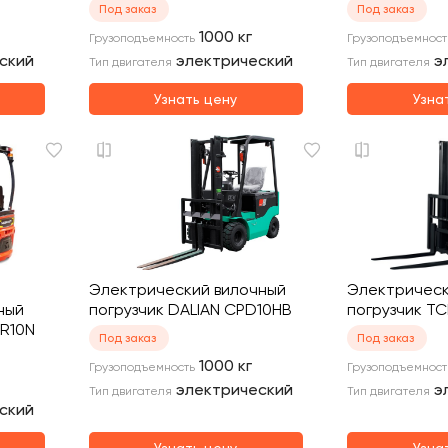
Под заказ
Под заказ
1000
кг
Грузоподъемность
Грузоподъемност
ский
электрический
э
Тип двигателя
Тип двигателя
Узнать цену
Узна
Электрический вилочный
Электрическ
ный
погрузчик DALIAN CPD10HB
погрузчик TC
3R10N
Под заказ
Под заказ
1000
кг
Грузоподъемность
Грузоподъемност
электрический
э
Тип двигателя
Тип двигателя
ский