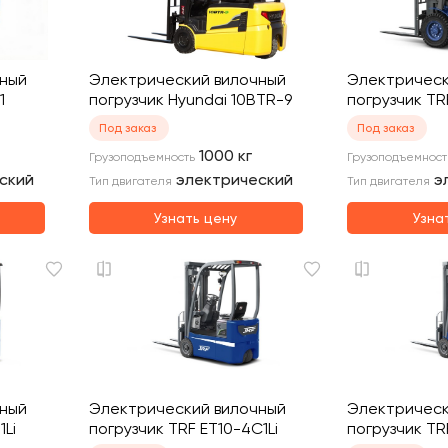
чный
Электрический вилочный
Электрическ
1
погрузчик Hyundai 10BTR-9
погрузчик TR
Под заказ
Под заказ
1000
кг
Грузоподъемность
Грузоподъемност
ский
электрический
э
Тип двигателя
Тип двигателя
Узнать цену
Узна
чный
Электрический вилочный
Электрическ
1Li
погрузчик TRF ET10-4C1Li
погрузчик TR