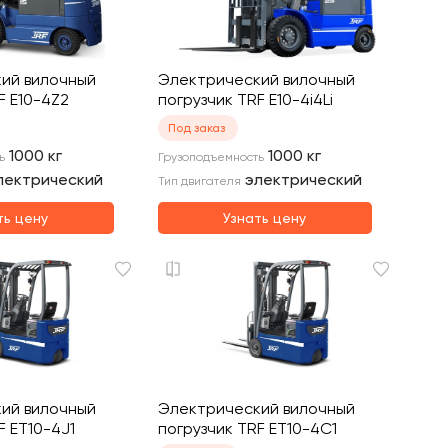
ий вилочный
Электрический вилочный
F E10-4Z2
погрузчик TRF E10-4i4Li
Под заказ
1000
кг
1000
кг
ь
Грузоподъемность
лектрический
электрический
Тип двигателя
ть цену
Узнать цену
ий вилочный
Электрический вилочный
F ET10-4J1
погрузчик TRF ET10-4C1