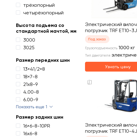
трёхопорный
четырёхопорный
Электрический вило
Высота подъема со
погрузчик TRF ET10-3J
стандартной мачтой, мм
3000
Под заказ
3025
1000
кг
Грузоподъемность
электриче
Тип двигателя
Размер передних шин
Узнать цену
13×41/2×8
18×7-8
21х8-9
4.00-8
6.00-9
Показать еще 1
Размер задних шин
Электрический вило
16×6-8-10PR
погрузчик TRF ET10-4J
16х6-8