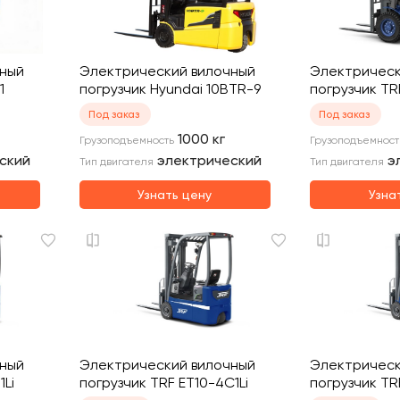
чный
Электрический вилочный
Электрическ
1
погрузчик Hyundai 10BTR-9
погрузчик TR
Под заказ
Под заказ
1000
кг
Грузоподъемность
Грузоподъемност
ский
электрический
э
Тип двигателя
Тип двигателя
Узнать цену
Узна
чный
Электрический вилочный
Электрическ
1Li
погрузчик TRF ET10-4C1Li
погрузчик TR