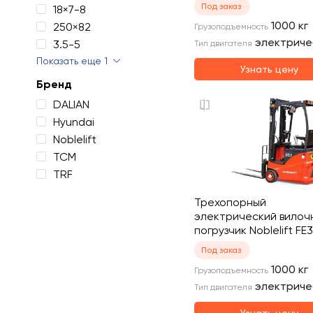
Под заказ
18×7-8
1000
кг
250×82
Грузоподъемность
электриче
3.5-5
Тип двигателя
Показать еще 1
Узнать цену
Бренд
DALIAN
Hyundai
Noblelift
TCM
TRF
Трехопорный
электрический вилоч
погрузчик Noblelift FE
Под заказ
1000
кг
Грузоподъемность
электриче
Тип двигателя