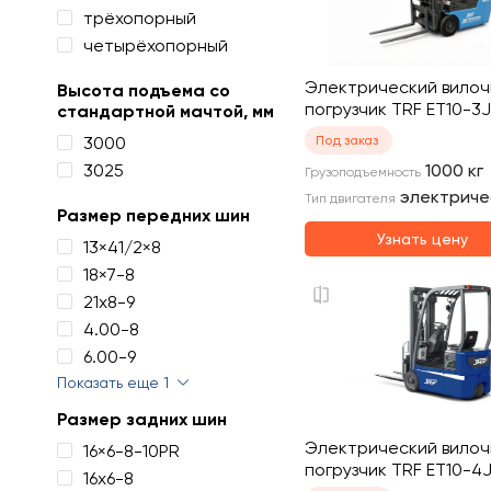
трёхопорный
четырёхопорный
Электрический вило
Высота подъема со
погрузчик TRF ET10-3J
стандартной мачтой, мм
3000
Под заказ
3025
1000
кг
Грузоподъемность
электриче
Тип двигателя
Размер передних шин
Узнать цену
13×41/2×8
18×7-8
21х8-9
4.00-8
6.00-9
Показать еще 1
Размер задних шин
Электрический вило
16×6-8-10PR
погрузчик TRF ET10-4J
16х6-8