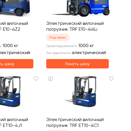
ий вилочный
Электрический вилочный
F E10-4Z2
погрузчик TRF E10-4i4Li
Под заказ
1000
кг
1000
кг
ь
Грузоподъемность
лектрический
электрический
Тип двигателя
ть цену
Узнать цену
ий вилочный
Электрический вилочный
F ET10-4J1
погрузчик TRF ET10-4C1