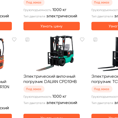
Под заказ
Под заказ
1000
кг
Грузоподъемность
Грузоподъемност
ский
электрический
э
Тип двигателя
Тип двигателя
Узнать цену
Узна
Электрический вилочный
Электрическ
ный
погрузчик DALIAN CPD10HB
погрузчик TC
3R10N
Под заказ
Под заказ
1000
кг
Грузоподъемность
Грузоподъемност
электрический
э
Тип двигателя
Тип двигателя
ский