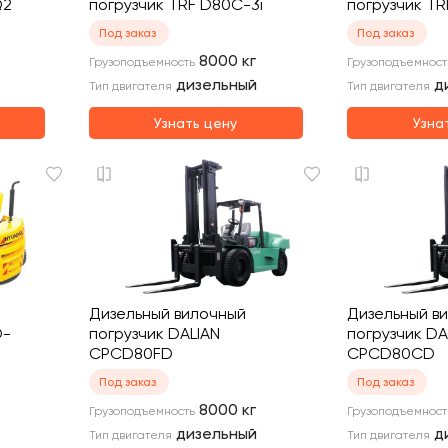
Q2
погрузчик TRF D80C-3i
погрузчик T
Под заказ
Под заказ
8000
кг
Грузоподъемность
Грузоподъемност
дизельный
д
Тип двигателя
Тип двигателя
Узнать цену
Узна
Дизельный вилочный
Дизельный в
D-
погрузчик DALIAN
погрузчик DA
CPCD80FD
CPCD80CD
Под заказ
Под заказ
8000
кг
Грузоподъемность
Грузоподъемност
дизельный
д
Тип двигателя
Тип двигателя