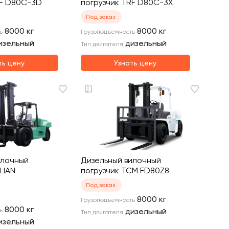
RF D80C-3D
погрузчик TRF D80C-3X
Под заказ
8000
кг
8000
кг
ь
Грузоподъемность
изельный
дизельный
Тип двигателя
ть цену
Узнать цену
илочный
Дизельный вилочный
LIAN
погрузчик TCM FD80Z8
Под заказ
8000
кг
Грузоподъемность
8000
кг
ь
дизельный
Тип двигателя
изельный