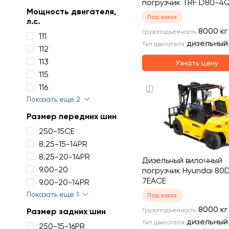
погрузчик TRF D80-4
Мощность двигателя,
Под заказ
л.с.
8000
кг
Грузоподъемность
111
дизельный
Тип двигателя
112
113
Узнать цену
115
116
Показать еще 2
Размер передних шин
250-15CE
8.25-15-14PR
8.25-20-14PR
Дизельный вилочный
9.00-20
погрузчик Hyundai 80
7EACE
9.00-20-14PR
Показать еще 1
Под заказ
8000
кг
Размер задних шин
Грузоподъемность
дизельный
Тип двигателя
250-15-16PR