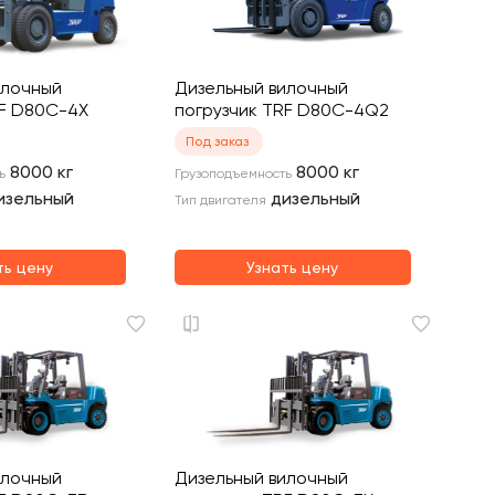
илочный
Дизельный вилочный
RF D80C-4X
погрузчик TRF D80C-4Q2
Под заказ
8000
кг
8000
кг
ь
Грузоподъемность
изельный
дизельный
Тип двигателя
ть цену
Узнать цену
илочный
Дизельный вилочный