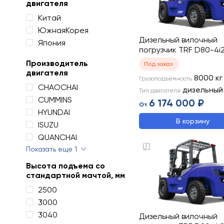
двигателя
Китай
ЮжнаяКорея
Дизельный вилочный
Япония
погрузчик TRF D80-4i
Производитель
Под заказ
двигателя
8000
кг
Грузоподъемность
CHAOCHAI
дизельный
Тип двигателя
CUMMINS
6 174 000 ₽
От
HYUNDAI
В корзину
ISUZU
QUANCHAI
Показать еще 1
Высота подъема со
стандартной мачтой, мм
2500
3000
3040
Дизельный вилочный