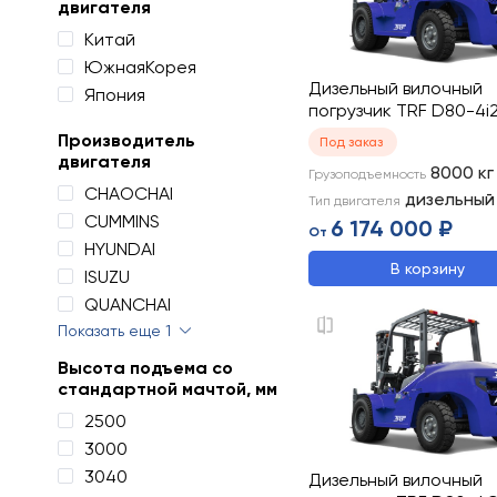
двигателя
Китай
ЮжнаяКорея
Дизельный вилочный
Япония
погрузчик TRF D80-4i
Производитель
Под заказ
двигателя
8000
кг
Грузоподъемность
CHAOCHAI
дизельный
Тип двигателя
CUMMINS
6 174 000 ₽
От
HYUNDAI
В корзину
ISUZU
QUANCHAI
Показать еще 1
Высота подъема со
стандартной мачтой, мм
2500
3000
3040
Дизельный вилочный