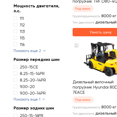
погрузчик TRF D80-4
Мощность двигателя,
Под заказ
л.с.
8000
кг
Грузоподъемность
111
дизельный
Тип двигателя
112
113
Узнать цену
115
116
Показать еще 2
Размер передних шин
250-15CE
8.25-15-14PR
8.25-20-14PR
Дизельный вилочный
9.00-20
погрузчик Hyundai 80
7EACE
9.00-20-14PR
Показать еще 1
Под заказ
8000
кг
Размер задних шин
Грузоподъемность
дизельный
Тип двигателя
250-15-16PR