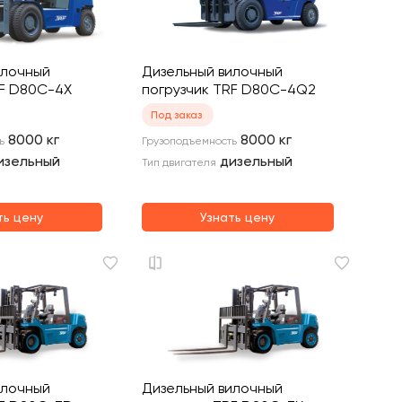
илочный
Дизельный вилочный
RF D80C-4X
погрузчик TRF D80C-4Q2
Под заказ
8000
кг
8000
кг
ь
Грузоподъемность
изельный
дизельный
Тип двигателя
ть цену
Узнать цену
илочный
Дизельный вилочный