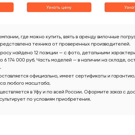
Узнать цену
Узна
омпании, где можно купить, взять в аренду вилочные погруз
редставлена техника от проверенных производителей.
росу найдено 12 позиции — с фото, детальными характер
 до 6 174 000 руб. Часть моделей — в наличии на складе, о
.
поставляется официально, имеет сертификаты и гаранти
еса любого масштаба.
ествляется в Уфу и по всей России. Оформите заказ с д
ультирует по условиям приобретения.