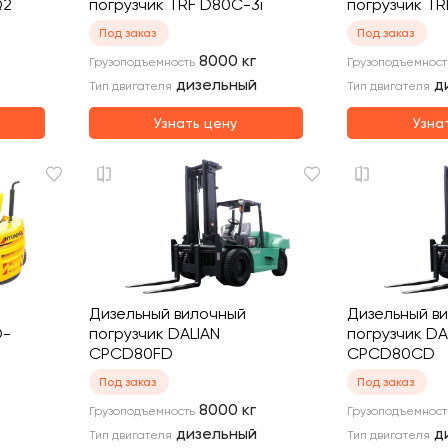
Q2
погрузчик TRF D80C-3i
погрузчик T
Под заказ
Под заказ
8000
кг
Грузоподъемность
Грузоподъемност
дизельный
д
Тип двигателя
Тип двигателя
Узнать цену
Узна
Дизельный вилочный
Дизельный в
D-
погрузчик DALIAN
погрузчик DA
CPCD80FD
CPCD80CD
Под заказ
Под заказ
8000
кг
Грузоподъемность
Грузоподъемност
дизельный
д
Тип двигателя
Тип двигателя