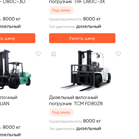
RF D80C-3D
погрузчик TRF D80C-3X
Под заказ
8000
кг
8000
кг
ь
Грузоподъемность
изельный
дизельный
Тип двигателя
ть цену
Узнать цену
илочный
Дизельный вилочный
LIAN
погрузчик TCM FD80Z8
Под заказ
8000
кг
Грузоподъемность
8000
кг
ь
дизельный
Тип двигателя
изельный