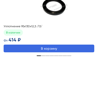
Уплотнение 95х130х12,5 /13/
Ша
В наличии
414 ₽
От
О
В корзину