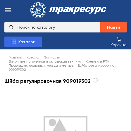
Найти
Каталог
Корзина
Главная
Каталог
Запчасти
Вилочные погрузчики и складская техника
Крепеж и РТИ
Прокладки, сальники, кольца и метизы
Шйба регулировочная
909019302
Шйба регулировочная 909019302