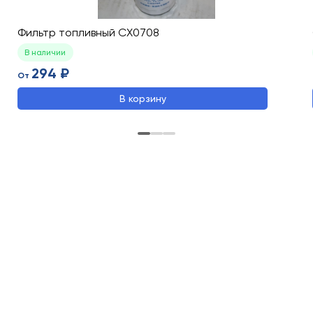
Фильтр топливный CX0708
В наличии
294 ₽
От
В корзину