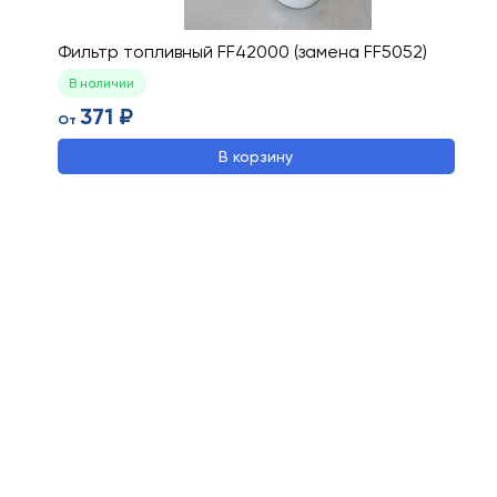
Фильтр топливный FF42000 (замена FF5052)
В наличии
371 ₽
От
В корзину