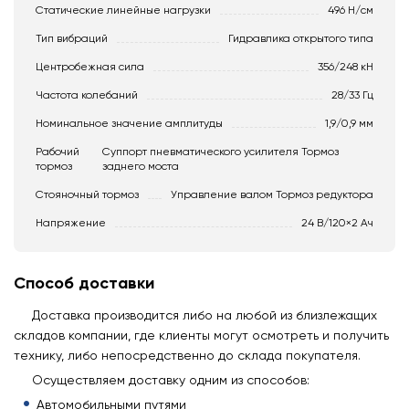
Статические линейные нагрузки
496 Н/см
Тип вибраций
Гидравлика открытого типа
Центробежная сила
356/248 кН
Частота колебаний
28/33 Гц
Номинальное значение амплитуды
1,9/0,9 мм
Рабочий
Суппорт пневматического усилителя Тормоз
тормоз
заднего моста
Стояночный тормоз
Управление валом Тормоз редуктора
Напряжение
24 В/120×2 Ач
Способ доставки
Доставка производится либо на любой из близлежащих
складов компании, где клиенты могут осмотреть и получить
технику, либо непосредственно до склада покупателя.
Осуществляем доставку одним из способов:
Автомобильными путями