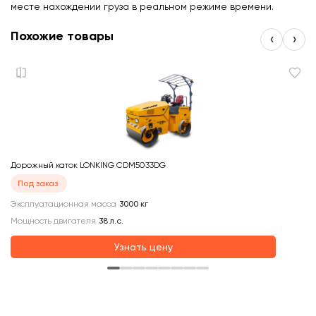
месте нахождении груза в реальном режиме времени.
Похожие товары
‹
›
Дорожный каток LONKING CDM5033DG
До
Под заказ
Эксплуатационная масса
3000
кг
Эк
Мощность двигателя
38
л.с.
Узнать цену