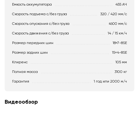
Емкость аккумулятора
455 АЧ
Скорость подъема с/без груза
320 / 420 мм/с
Скорость опускания c/без груза
≤600 мм/с
Скорость движения c/без груза
14 / 15 км/ч
Размер передних шин
18×7-8SE
Размер задних шин
15×4-8SE
Клиренс
105 мм
Полная масса
3100 кг
Гарантия
1 год или 2000 м/ч
Видеообзор