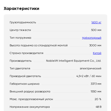
Характеристики
Грузоподъемность
1600 кг
Центр тяжести
500 мм
Тип погрузчика
трёхопорный
Высота подъема со стандартной мачтой
3000 мм
Страна производителя
Китай
Производитель
Noblelift Intelligent Equipment Co., Ltd.
Тип двигателя
электрический
Приводной двигатель
4,5×2 кВт / 60 мин
Габаритная ширина
3373 мм
Внешний радиус разворота
1550 мм
Макс. преодолеваемый уклон
20 %
Напряжение аккумулятора
48 В