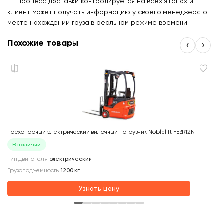
Процесс доставки контролируется на всех этапах и
клиент может получать информацию у своего менеджера о
месте нахождении груза в реальном режиме времени.
Похожие товары
‹
›
Трехопорный электрический вилочный погрузчик Noblelift FE3R12N
Ви
В наличии
Тип двигателя
электрический
Гр
Грузоподъемность
1200
кг
Ти
Узнать цену