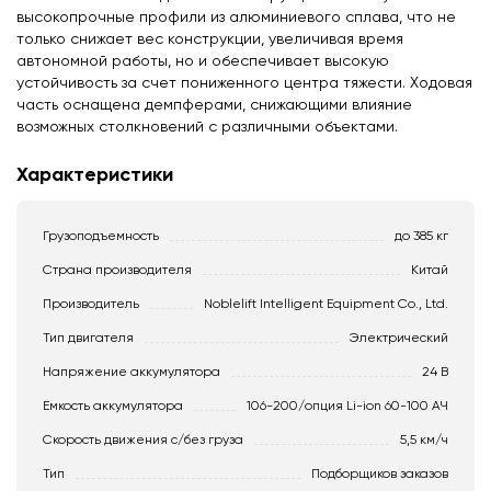
высокопрочные профили из алюминиевого сплава, что не
только снижает вес конструкции, увеличивая время
автономной работы, но и обеспечивает высокую
устойчивость за счет пониженного центра тяжести. Ходовая
часть оснащена демпферами, снижающими влияние
возможных столкновений с различными объектами.
Характеристики
Грузоподъемность
до 385 кг
Страна производителя
Китай
Производитель
Noblelift Intelligent Equipment Co., Ltd.
Тип двигателя
Электрический
Напряжение аккумулятора
24 В
Емкость аккумулятора
106-200/опция Li-ion 60-100 АЧ
Скорость движения c/без груза
5,5 км/ч
Тип
Подборщиков заказов