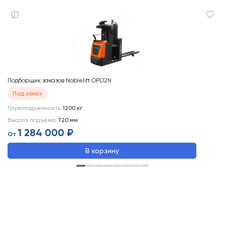
Подборщик заказов Noblelift OPL12N
По
Под заказ
Грузоподъемность
1200
кг
Гр
Высота подъема
720
мм
Вы
1 284 000 ₽
От
О
В корзину