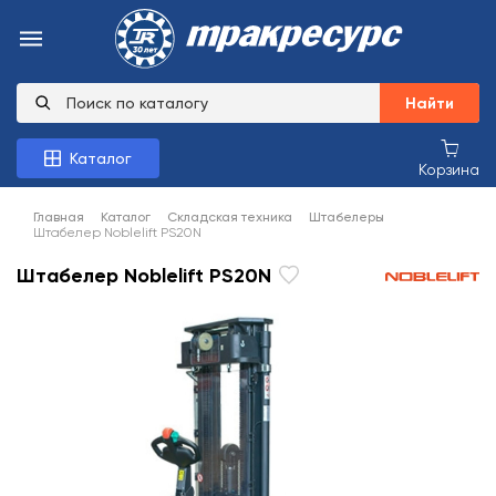
Найти
Каталог
Корзина
Главная
Каталог
Складская техника
Штабелеры
Штабелер Noblelift PS20N
Штабелер Noblelift PS20N