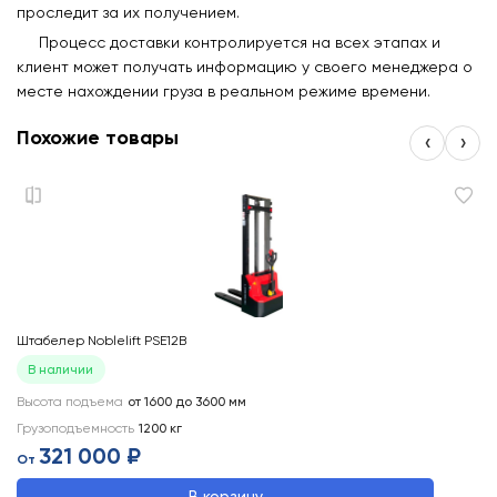
проследит за их получением.
Процесс доставки контролируется на всех этапах и
клиент может получать информацию у своего менеджера о
месте нахождении груза в реальном режиме времени.
Похожие товары
‹
›
Штабелер Noblelift PSE12B
Шт
В наличии
Высота подъема
от 1600 до 3600
мм
Вы
Грузоподъемность
1200
кг
Гр
321 000 ₽
От
О
В корзину