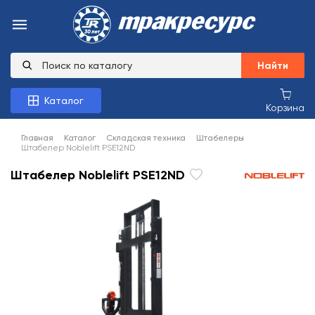
Найти
Каталог
Корзина
Главная
Каталог
Складская техника
Штабелеры
Штабелер Noblelift PSE12ND
Штабелер Noblelift PSE12ND