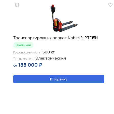
Транспортировщик паллет Noblelift PTE15N
В наличии
1500
кг
Грузоподъемность
Электрический
Тип двигателя
188 000 ₽
От
В корзину