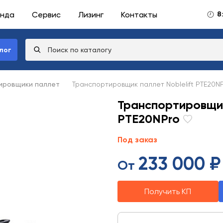
нда
Сервис
Лизинг
Контакты
8
лог
ировщики паллет
Транспортировщик паллет Noblelift PTE20N
Транспортировщик
PTE20NPro
Под заказ
233 000 ₽
От
Получить КП