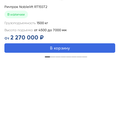
Ричтрак Noblelift RT15ST2
Ри
В наличии
Грузоподъемность
1500
кг
Вы
Высота подъема
от 4500 до 7000
мм
Гр
2 270 000 ₽
От
О
В корзину