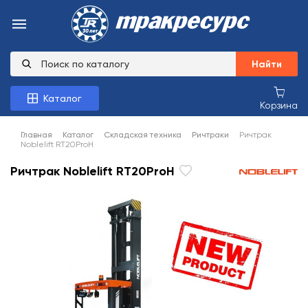
Найти
Каталог
Корзина
Главная
Каталог
Складская техника
Ричтраки
Ричтрак
Noblelift RT20ProH
Ричтрак Noblelift RT20ProH