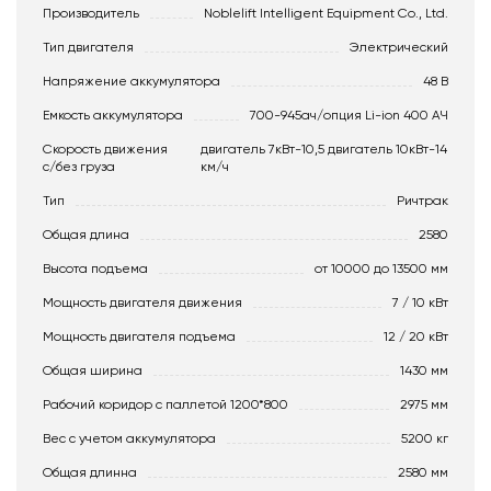
Производитель
Noblelift Intelligent Equipment Co., Ltd.
Тип двигателя
Электрический
Напряжение аккумулятора
48 В
Емкость аккумулятора
700-945ач/опция Li-ion 400 АЧ
Скорость движения
двигатель 7кВт-10,5 двигатель 10кВт-14
c/без груза
км/ч
Тип
Ричтрак
Общая длина
2580
Высота подъема
от 10000 до 13500 мм
Мощность двигателя движения
7 / 10 кВт
Мощность двигателя подъема
12 / 20 кВт
Общая ширина
1430 мм
Рабочий коридор с паллетой 1200*800
2975 мм
Вес с учетом аккумулятора
5200 кг
Общая длинна
2580 мм