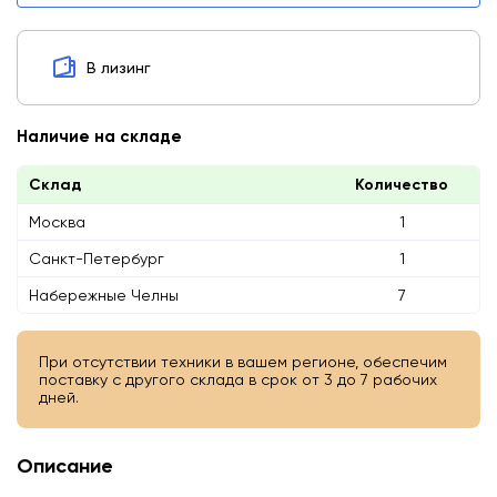
В лизинг
Наличие на складе
Склад
Количество
Москва
1
Санкт-Петербург
1
Набережные Челны
7
При отсутствии техники в вашем регионе, обеспечим
поставку с другого склада в срок от 3 до 7 рабочих
дней.
Описание