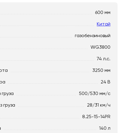
600 мм
Китай
газобензиновый
WG3800
74 л.с.
ота
3250 мм
ра
24 В
 груза
500/530 мм/с
з груза
28/31 км/ч
8.25-15-14PR
а
140 л