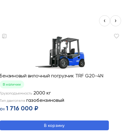
‹
›
Бензиновый вилочный погрузчик TRF G20-4N
Бензин
В наличии
В нали
2000
кг
Грузоподъемность
Грузопо
газобензиновый
Тип двигателя
Тип двиг
1 716 000 ₽
1 7
От
От
В корзину