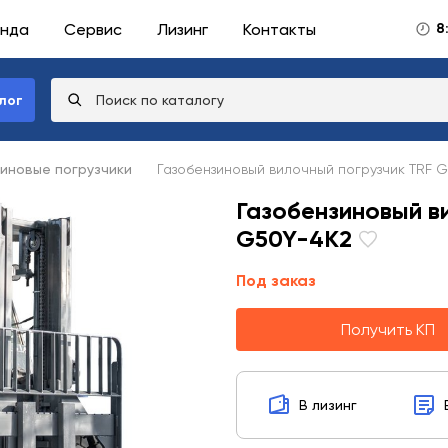
нда
Сервис
Лизинг
Контакты
8
лог
иновые погрузчики
Газобензиновый вилочный погрузчик TRF 
Газобензиновый в
G50Y-4K2
Под заказ
Получить КП
В лизинг