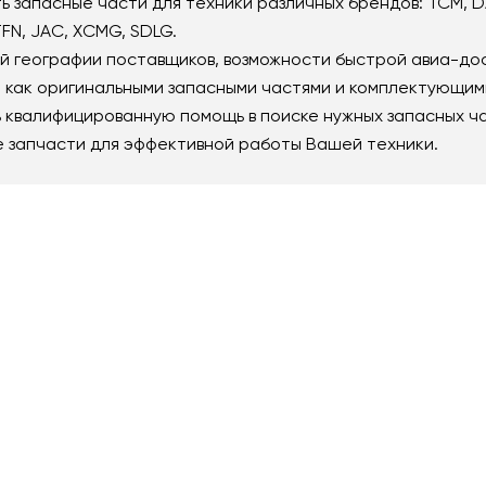
запасные части для техники различных брендов: TCM, DAL
 TFN, JAC, XCMG, SDLG.
й географии поставщиков, возможности быстрой авиа-до
как оригинальными запасными частями и комплектующими,
 квалифицированную помощь в поиске нужных запасных ча
е запчасти для эффективной работы Вашей техники.