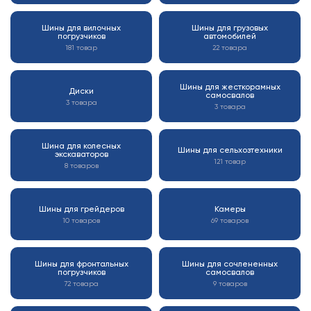
Шины для вилочных
Шины для грузовых
погрузчиков
автомобилей
181 товар
22 товара
Шины для жесткорамных
Диски
самосвалов
3 товара
3 товара
Шина для колесных
Шины для сельхозтехники
экскаваторов
121 товар
8 товаров
Шины для грейдеров
Камеры
10 товаров
69 товаров
Шины для фронтальных
Шины для сочлененных
погрузчиков
самосвалов
72 товара
9 товаров