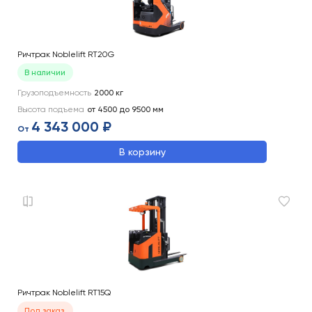
Ричтрак Noblelift RT20G
В наличии
Грузоподъемность
2000
кг
Высота подъема
от 4500 до 9500
мм
4 343 000 ₽
От
В корзину
Ричтрак Noblelift RT15Q
Под заказ