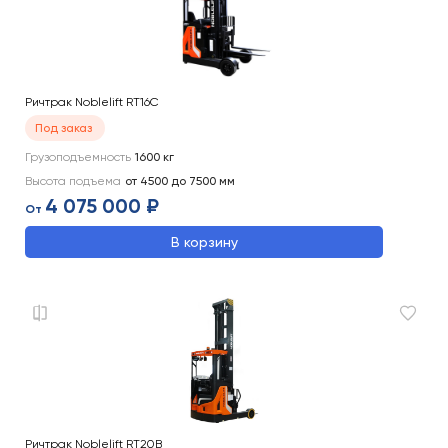
Ричтрак Noblelift RT16С
Под заказ
Грузоподъемность
1600
кг
Высота подъема
от 4500 до 7500
мм
4 075 000 ₽
От
В корзину
Ричтрак Noblelift RT20B