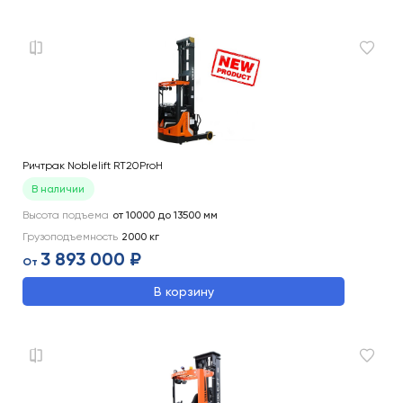
Ричтрак Noblelift RT20ProH
В наличии
Высота подъема
от 10000 до 13500
мм
Грузоподъемность
2000
кг
3 893 000 ₽
От
В корзину