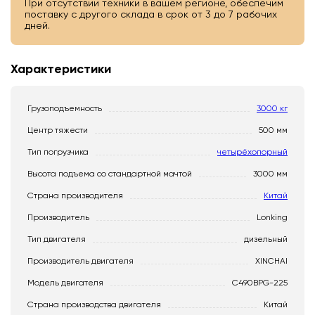
При отсутствии техники в вашем регионе, обеспечим
поставку с другого склада в срок от 3 до 7 рабочих
дней.
Характеристики
Грузоподъемность
3000 кг
Центр тяжести
500 мм
Тип погрузчика
четырёхопорный
Высота подъема со стандартной мачтой
3000 мм
Страна производителя
Китай
Производитель
Lonking
Тип двигателя
дизельный
Производитель двигателя
XINCHAI
Модель двигателя
С490BPG-225
Страна производства двигателя
Китай