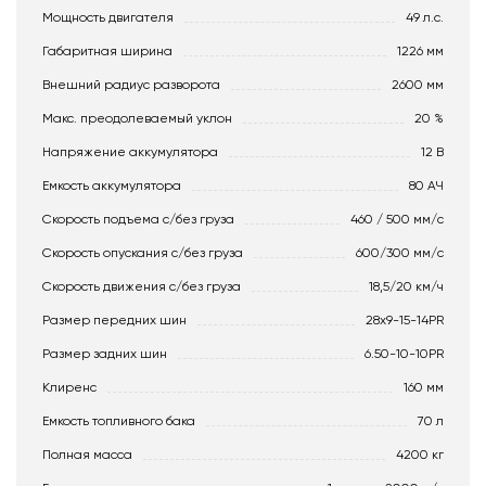
Мощность двигателя
49 л.с.
Габаритная ширина
1226 мм
Внешний радиус разворота
2600 мм
Макс. преодолеваемый уклон
20 %
Напряжение аккумулятора
12 В
Емкость аккумулятора
80 АЧ
Скорость подъема с/без груза
460 / 500 мм/с
Скорость опускания c/без груза
600/300 мм/с
Скорость движения c/без груза
18,5/20 км/ч
Размер передних шин
28x9-15-14PR
Размер задних шин
6.50-10-10PR
Клиренс
160 мм
Емкость топливного бака
70 л
Полная масса
4200 кг