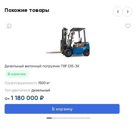
Похожие товары
‹
›
Дизельный вилочный погрузчик TRF D15-3X
Ди
В наличии
Грузоподъемность
1500
кг
Ти
Тип двигателя
дизельный
Гр
1 180 000 ₽
От
О
В корзину