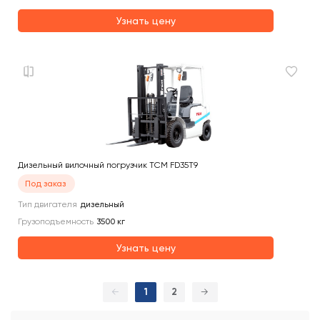
Узнать цену
Дизельный вилочный погрузчик TCM FD35T9
Под заказ
Тип двигателя
дизельный
Грузоподъемность
3500
кг
Узнать цену
←
1
2
→