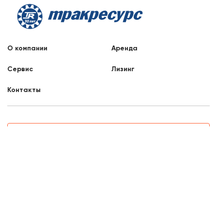
О компании
Аренда
Сервис
Лизинг
Контакты
Заказать звонок
8 800 707 88 76
Уфа, Индустриальное шоссе, 36
8:00 - 17:00
Отдел продаж
mail3@liftnet.ru