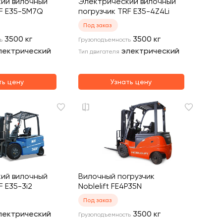
ий вилочный
Электрический вилочный
RF E35-5M7Q
погрузчик TRF E35-4Z4Li
Под заказ
3500
кг
3500
кг
ь
Грузоподъемность
лектрический
электрический
Тип двигателя
ть цену
Узнать цену
ий вилочный
Вилочный погрузчик
F E35-3i2
Noblelift FE4P35N
Под заказ
лектрический
3500
кг
Грузоподъемность