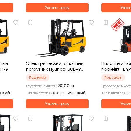
Узнать цену
Узна
чный
Электрический вилочный
Вилочный по
BH-9
погрузчик Hyundai 30B-9U
Noblelift FE4
Под заказ
Под заказ
3000
кг
Грузоподъемность
Грузоподъемност
ский
электрический
э
Тип двигателя
Тип двигателя
Узнать цену
Узна