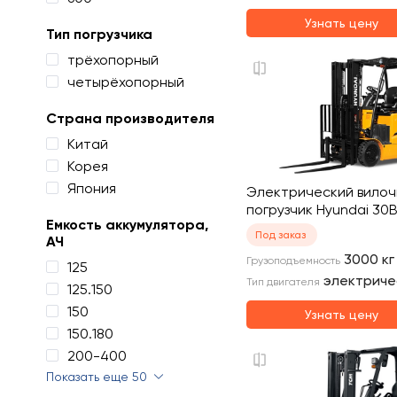
Узнать цену
Тип погрузчика
трёхопорный
четырёхопорный
Страна производителя
Китай
Корея
Япония
Электрический вило
погрузчик Hyundai 30
Емкость аккумулятора,
Под заказ
АЧ
3000
кг
Грузоподъемность
125
электриче
Тип двигателя
125.150
150
Узнать цену
150.180
200-400
Показать еще 50