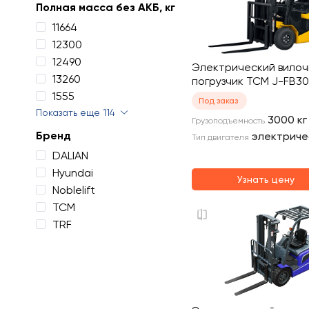
Полная масса без АКБ, кг
11664
12300
12490
Электрический вило
13260
погрузчик TCM J-FB30
1555
Под заказ
Показать еще 114
3000
кг
Грузоподъемность
Бренд
электриче
Тип двигателя
DALIAN
Hyundai
Узнать цену
Noblelift
TCM
TRF