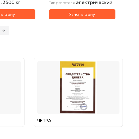
3500
кг
электрический
ь
Тип двигателя
ть цену
Узнать цену
→
ЧЕТРА