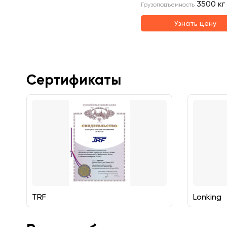
3500
кг
Грузоподъемность
Узнать цену
Сертификаты
TRF
Lonking