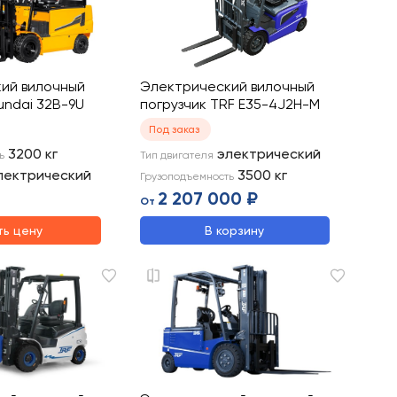
ий вилочный
Электрический вилочный
undai 32B-9U
погрузчик TRF E35-4J2H-M
Под заказ
3200
кг
электрический
ь
Тип двигателя
лектрический
3500
кг
Грузоподъемность
2 207 000 ₽
От
ть цену
В корзину