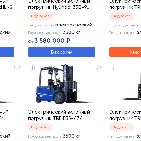
чный
Электрический вилочный
Электрическ
HLi-S
погрузчик Hyundai 35B-9U
погрузчик T
Под заказ
Под заказ
электрический
Тип двигателя
Грузоподъемност
ский
3500
кг
э
Грузоподъемность
Тип двигателя
3 580 000 ₽
От
В корзину
Узна
чный
Электрический вилочный
Электрическ
Z4
погрузчик TRF E35-4Z4
погрузчик TR
Под заказ
Под заказ
ский
3500
кг
э
Грузоподъемность
Тип двигателя