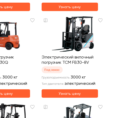
ть цену
Узнать цену
грузчик
Электрический вилочный
P30Q
погрузчик TCM FB30-8V
Под заказ
3000
кг
3000
кг
ь
Грузоподъемность
лектрический
электрический
Тип двигателя
ть цену
Узнать цену