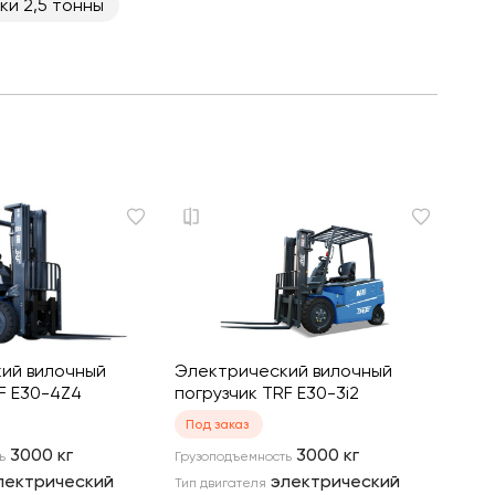
ки 2,5 тонны
ий вилочный
Электрический вилочный
F E30-4Z4
погрузчик TRF E30-3i2
Под заказ
3000
кг
3000
кг
ь
Грузоподъемность
лектрический
электрический
Тип двигателя