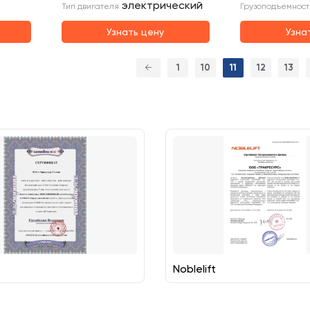
электрический
Тип двигателя
Грузоподъемност
Узнать цену
Узна
←
1
10
11
12
13
Noblelift