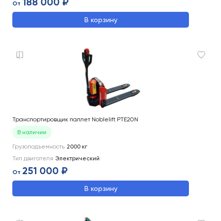
188 000 ₽
От
В корзину
Транспортировщик паллет Noblelift PTE20N
В наличии
Грузоподъемность
2000
кг
Тип двигателя
Электрический
251 000 ₽
От
В корзину