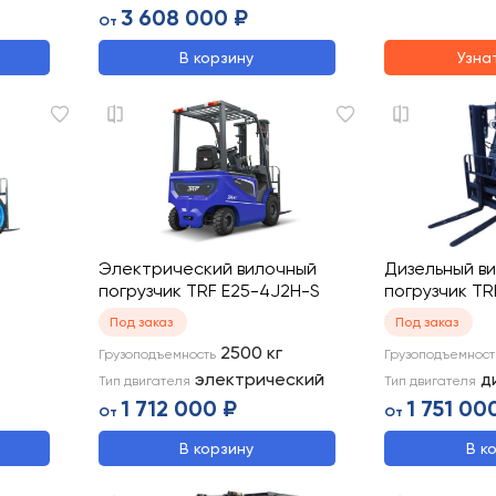
3 608 000 ₽
От
В корзину
Узна
Электрический вилочный
Дизельный в
погрузчик TRF E25-4J2H-S
погрузчик T
Под заказ
Под заказ
2500
кг
Грузоподъемность
Грузоподъемност
электрический
д
Тип двигателя
Тип двигателя
1 712 000 ₽
1 751 00
От
От
В корзину
В к