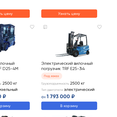
ть цену
Узнать цену
илочный
Электрический вилочный
RF D25-4M
погрузчик TRF E25-3i4
Под заказ
2500
кг
2500
кг
ь
Грузоподъемность
изельный
электрический
Тип двигателя
0 ₽
1 793 000 ₽
От
орзину
В корзину