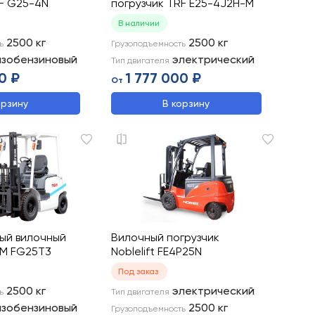
RF G25-4N
погрузчик TRF E25-4J2H-M
В наличии
2500
кг
2500
кг
ь
Грузоподъемность
азобензиновый
электрический
Тип двигателя
0 ₽
1 777 000 ₽
От
орзину
В корзину
вый вилочный
Вилочный погрузчик
CM FG25T3
Noblelift FE4P25N
Под заказ
2500
кг
электрический
ь
Тип двигателя
азобензиновый
2500
кг
Грузоподъемность