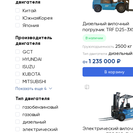
двигателя
Китай
ЮжнаяКорея
Дизельный вилочный
Япония
погрузчик TRF D25-3X
Производитель
В наличии
двигателя
2500
кг
Грузоподъемность
GCT
дизельный
Тип двигателя
HYUNDAI
1 235 000 ₽
От
ISUZU
В корзину
KUBOTA
MITSUBISHI
Показать еще 4
Тип двигателя
газобензиновый
газовый
дизельный
Электрический вило
электрический