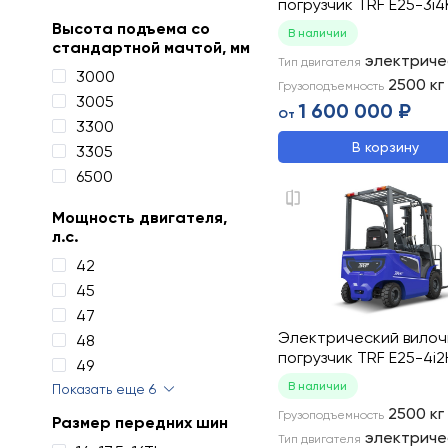
погрузчик TRF E25-3i4
Высота подъема со
В наличии
стандартной мачтой, мм
электриче
Тип двигателя
3000
2500
кг
Грузоподъемность
3005
1 600 000 ₽
От
3300
В корзину
3305
6500
Мощность двигателя,
л.с.
42
45
47
Электрический вило
48
погрузчик TRF E25-4i2
49
В наличии
Показать еще 6
2500
кг
Грузоподъемность
Размер передних шин
электриче
Тип двигателя