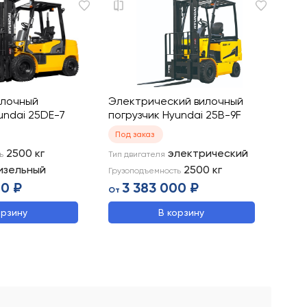
илочный
Электрический вилочный
undai 25DE-7
погрузчик Hyundai 25B-9F
Под заказ
2500
кг
электрический
ь
Тип двигателя
изельный
2500
кг
Грузоподъемность
00 ₽
3 383 000 ₽
От
орзину
В корзину