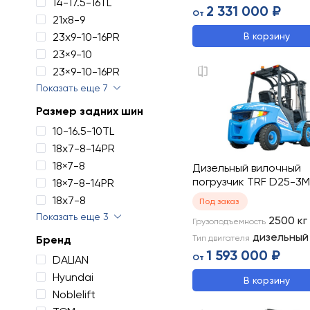
14-17.5-16TL
2 331 000 ₽
От
21х8-9
23x9-10-16PR
В корзину
23×9-10
23×9-10-16PR
Показать еще 7
Размер задних шин
10-16.5-10TL
18x7-8-14PR
18×7-8
Дизельный вилочный
погрузчик TRF D25-3M
18×7-8-14PR
18х7-8
Под заказ
Показать еще 3
2500
кг
Грузоподъемность
дизельный
Бренд
Тип двигателя
1 593 000 ₽
От
DALIAN
Hyundai
В корзину
Noblelift