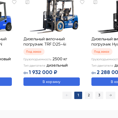
ный
Дизельный вилочный
Дизельный в
N
погрузчик TRF D25-4i
погрузчик Hy
Под заказ
Под заказ
новый
2500
кг
Грузоподъемность
Грузоподъемност
дизельный
д
Тип двигателя
Тип двигателя
1 932 000 ₽
2 288 0
От
От
В корзину
В к
←
1
2
3
→