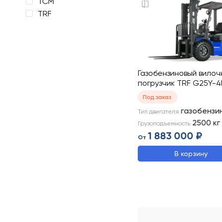
TCM
TRF
Газобензиновый вилоч
погрузчик TRF G25Y-4
Под заказ
газобензи
Тип двигателя
2500
кг
Грузоподъемность
1 883 000 ₽
От
В корзину