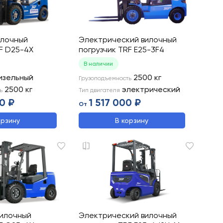
илочный
Электрический вилочный
F D25-4X
погрузчик TRF E25-3F4
В наличии
изельный
2500
кг
Грузоподъемность
2500
кг
электрический
ь
Тип двигателя
0 ₽
1 517 000 ₽
От
орзину
В корзину
вилочный
Электрический вилочный