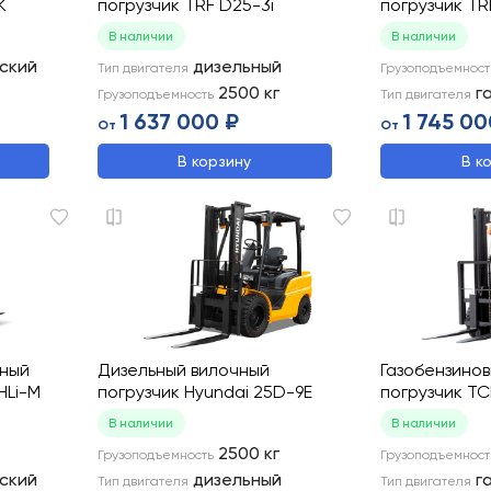
K
погрузчик TRF D25-3i
погрузчик T
В наличии
В наличии
ский
дизельный
Тип двигателя
Грузоподъемност
2500
кг
г
Грузоподъемность
Тип двигателя
1 637 000 ₽
1 745 00
От
От
В корзину
В к
чный
Дизельный вилочный
Газобензино
HLi-M
погрузчик Hyundai 25D-9E
погрузчик T
В наличии
В наличии
2500
кг
Грузоподъемность
Грузоподъемност
ский
дизельный
г
Тип двигателя
Тип двигателя