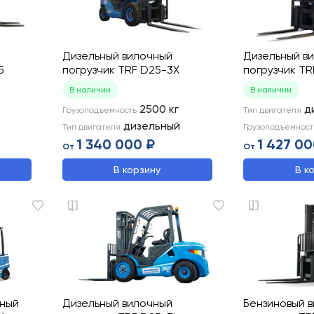
Дизельный вилочный
Дизельный в
5
погрузчик TRF D25-3X
погрузчик TR
В наличии
В наличии
2500
кг
д
Грузоподъемность
Тип двигателя
дизельный
Тип двигателя
Грузоподъемност
1 340 000 ₽
1 427 00
От
От
В корзину
В к
чный
Дизельный вилочный
Бензиновый 