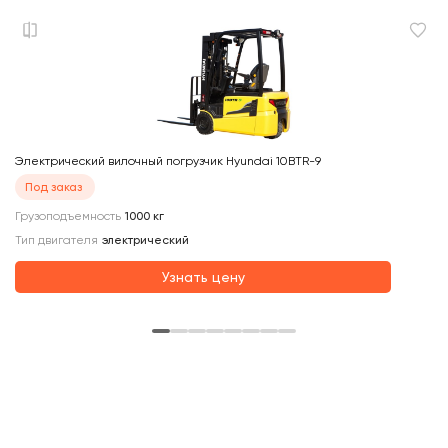
Электрический вилочный погрузчик Hyundai 10BTR-9
Эл
Под заказ
Грузоподъемность
1000
кг
Ти
Тип двигателя
электрический
Гр
О
Узнать цену