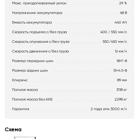
Макс. преодолеваемый уклон
29 %
Напряжение аккумулятора
48 В
Емкость аккумулятора
440 АЧ
Скорость подъема с/без груза
400 / 550 мм/с
Скорость опускания c/без груза
550/450 мм/с
Скорость движения c/без груза
16 км/ч
Размер передних шин
18×7-8
Размер задних шин
15×4.5-8
Клиренс
89 мм
Полная масса
3118 кг
Полная масса без АКБ
2298 кг
Гарантия
2 года или 3000 м/ч
Схема