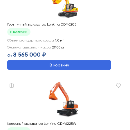
Гусеничный экскаватор Lonking CDM6205
В наличии
Объем стандартного ковша
1,0
м³
Эксплуатационная масса
21100
кг
8 565 000 ₽
От
В корзину
Колесный экскаватор Lonking CDM6225W