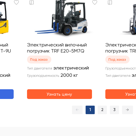
чный
Электрический вилочный
Электрическ
BT-9U
погрузчик TRF E20-5M7Q
погрузчик T
Под заказ
Под заказ
электрический
Тип двигателя
Грузоподъемност
ский
2000
кг
э
Грузоподъемность
Тип двигателя
Узнать цену
Узна
←
1
2
3
→