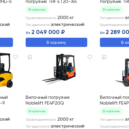
2HLi-S
погрузчик TRF ET20-3i4
погрузчик TR
В наличии
В наличии
2000
кг
э
Грузоподъемность
Тип двигателя
ский
электрический
Тип двигателя
Грузоподъемност
2 049 000 ₽
2 289 0
От
От
В корзину
В к
чный
Вилочный погрузчик
Вилочный по
-9
Noblelift FE4P20Q
Noblelift FE4
В наличии
В наличии
ский
2000
кг
э
Грузоподъемность
Тип двигателя
электрический
Тип двигателя
Грузоподъемност