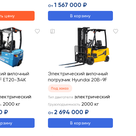
1 567 000 ₽
От
ть цену
В корзину
ий вилочный
Электрический вилочный
F ET20-3i4K
погрузчик Hyundai 20B-9F
Под заказ
лектрический
электрический
Тип двигателя
2000
кг
2000
кг
ь
Грузоподъемность
0 ₽
2 694 000 ₽
От
орзину
В корзину