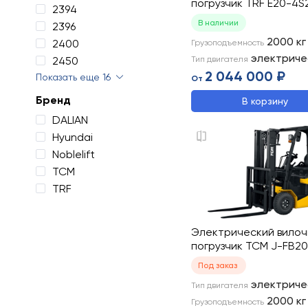
погрузчик TRF E20-4S
2394
В наличии
2396
2000
кг
2400
Грузоподъемность
электриче
2450
Тип двигателя
2 044 000 ₽
Показать еще 16
От
Бренд
В корзину
DALIAN
Hyundai
Noblelift
TCM
TRF
Электрический вило
погрузчик TCM J-FB20
Под заказ
электриче
Тип двигателя
2000
кг
Грузоподъемность