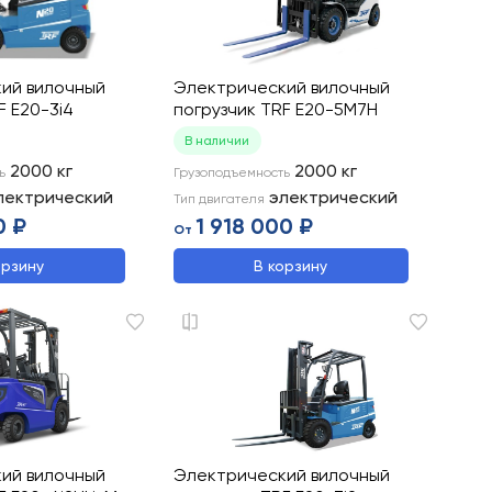
ий вилочный
Электрический вилочный
F E20-3i4
погрузчик TRF E20-5M7H
В наличии
2000
кг
2000
кг
ь
Грузоподъемность
лектрический
электрический
Тип двигателя
0 ₽
1 918 000 ₽
От
орзину
В корзину
ий вилочный
Электрический вилочный