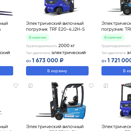
чный
Электрический вилочный
Электрическ
4
погрузчик TRF E20-4J2H-S
погрузчик TR
В наличии
В наличии
2000
кг
Грузоподъемность
Грузоподъемност
ский
электрический
э
Тип двигателя
Тип двигателя
1 673 000 ₽
1 721 00
От
От
В корзину
В к
чный
Электрический вилочный
Электрическ