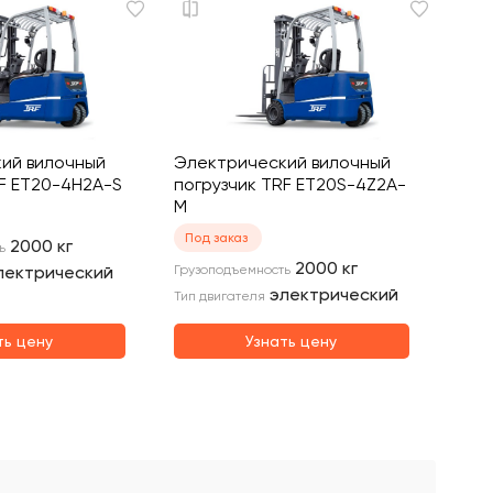
ий вилочный
Электрический вилочный
RF ET20-4H2A-S
погрузчик TRF ET20S-4Z2A-
M
Под заказ
2000
кг
ь
2000
кг
лектрический
Грузоподъемность
электрический
Тип двигателя
ть цену
Узнать цену