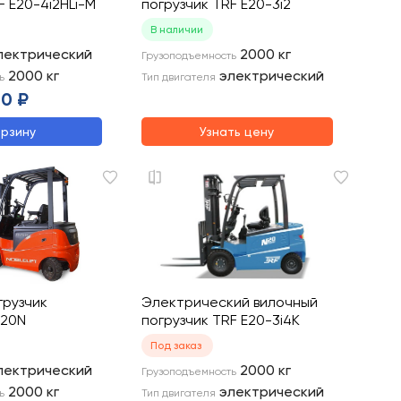
F E20-4i2HLi-M
погрузчик TRF E20-3i2
В наличии
лектрический
2000
кг
Грузоподъемность
2000
кг
электрический
ь
Тип двигателя
00 ₽
орзину
Узнать цену
грузчик
Электрический вилочный
P20N
погрузчик TRF E20-3i4K
Под заказ
лектрический
2000
кг
Грузоподъемность
2000
кг
электрический
ь
Тип двигателя