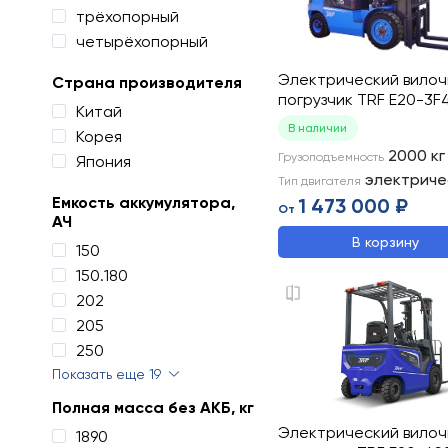
трёхопорный
четырёхопорный
Электрический вило
Страна производителя
погрузчик TRF E20-3F
Китай
В наличии
Корея
2000
кг
Грузоподъемность
Япония
электриче
Тип двигателя
Емкость аккумулятора,
1 473 000 ₽
От
АЧ
В корзину
150
150.180
202
205
250
Показать еще 19
Полная масса без АКБ, кг
Электрический вило
1890