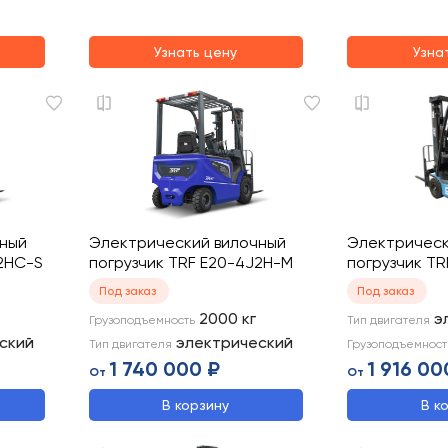
Узнать цену
Узна
чный
Электрический вилочный
Электрическ
J2HC-S
погрузчик TRF E20-4J2H-M
погрузчик TR
Под заказ
Под заказ
2000
кг
э
Грузоподъемность
Тип двигателя
ский
электрический
Тип двигателя
Грузоподъемност
1 740 000 ₽
1 916 00
От
От
В корзину
В к