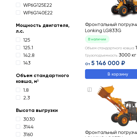
WP6G125E22
WP6G140E22
Фронтальный погрузч
Мощность двигателя,
Lonking LG833G
л.с.
125
В наличии
125.1
Объем стандартного ковша
3000
кг
142.8
Грузоподъемность
5 146 000 ₽
143
От
В корзину
Объем стандартного
ковша, м³
1.8
2.3
Высота выгрузки
3030
3144
Фронтальный погрузч
3160