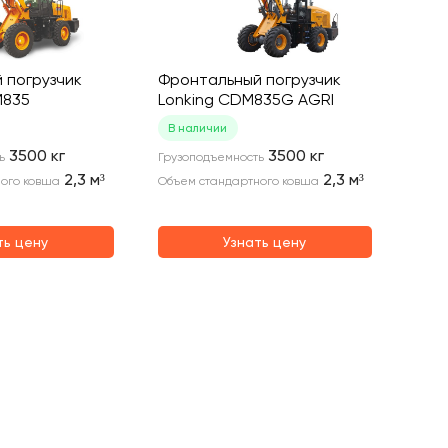
 погрузчик
Фронтальный погрузчик
M835
Lonking CDM835G AGRI
В наличии
3500
кг
3500
кг
ь
Грузоподъемность
2,3
м³
2,3
м³
ого ковша
Объем стандартного ковша
ть цену
Узнать цену