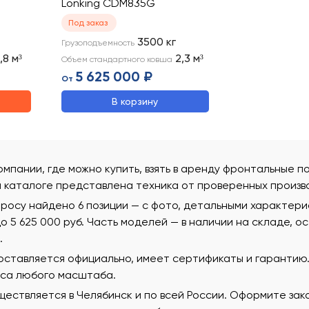
Lonking CDM835G
Под заказ
3500
кг
Грузоподъемность
1,8
м³
2,3
м³
Объем стандартного ковша
5 625 000 ₽
От
В корзину
омпании, где можно купить, взять в аренду фронтальные по
м каталоге представлена техника от проверенных произв
росу найдено 6 позиции — с фото, детальными характер
 до 5 625 000 руб. Часть моделей — в наличии на складе, 
.
поставляется официально, имеет сертификаты и гаранти
еса любого масштаба.
ествляется в Челябинск и по всей России. Оформите зак