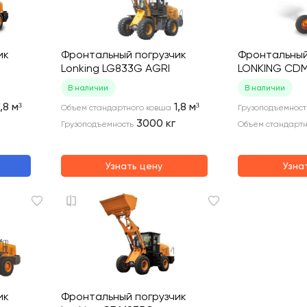
ик
Фронтальный погрузчик
Фронтальный
Lonking LG833G AGRI
LONKING CD
В наличии
В наличии
1,8
м³
1,8
м³
Объем стандартного ковша
Грузоподъемност
3000
кг
Грузоподъемность
Объем стандартн
Узнать цену
Узна
ик
Фронтальный погрузчик