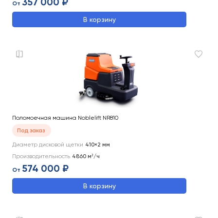
357 000 ₽
От
В корзину
Поломоечная машина Noblelift NR810
Под заказ
Диаметр дисковой щетки
410×2
мм
Производительность
4860
м²/ч
574 000 ₽
От
В корзину