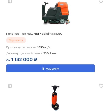
Поломоечная машина Noblelift NR1060
Под заказ
Производительность
6890
м²/ч
Диаметр дисковой щетки
530×2
мм
1 132 000 ₽
От
В корзину