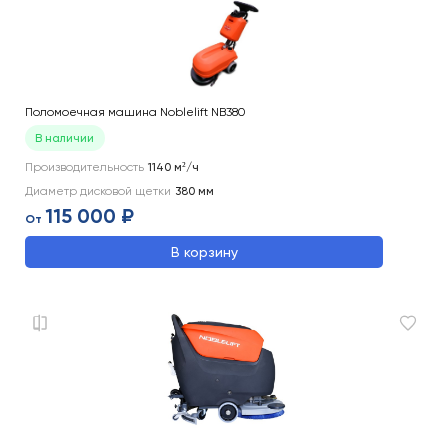
Поломоечная машина Noblelift NB380
В наличии
Производительность
1140
м²/ч
Диаметр дисковой щетки
380
мм
115 000 ₽
От
В корзину