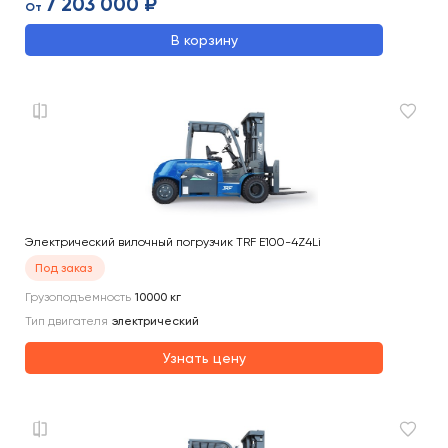
7 203 000 ₽
От
В корзину
Электрический вилочный погрузчик TRF E100-4Z4Li
Под заказ
Грузоподъемность
10000
кг
Тип двигателя
электрический
Узнать цену