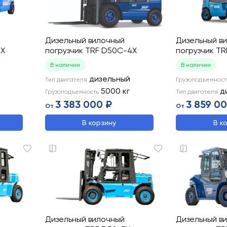
Дизельный вилочный
Дизельный в
3X
погрузчик TRF D50C-4X
погрузчик T
В наличии
В наличии
дизельный
Тип двигателя
Грузоподъемност
5000
кг
д
Грузоподъемность
Тип двигателя
3 383 000 ₽
3 859 0
От
От
В корзину
В к
Дизельный вилочный
Дизельный в