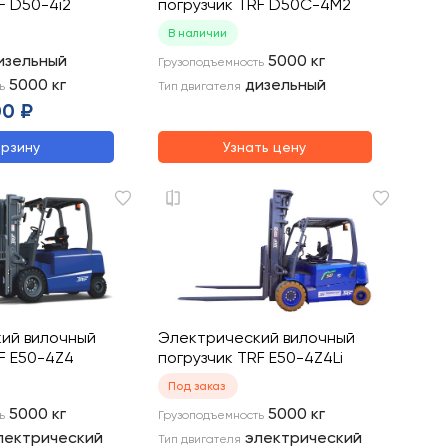
F D50-4i2
погрузчик TRF D50C-4M2
В наличии
изельный
5000
кг
Грузоподъемность
5000
кг
дизельный
ь
Тип двигателя
00 ₽
орзину
Узнать цену
ий вилочный
Электрический вилочный
F E50-4Z4
погрузчик TRF E50-4Z4Li
Под заказ
5000
кг
5000
кг
ь
Грузоподъемность
лектрический
электрический
Тип двигателя