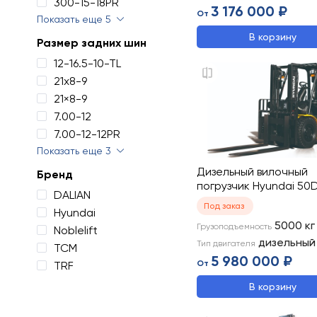
300-15-18PR
3 176 000 ₽
От
Показать еще 5
В корзину
Размер задних шин
12-16.5-10-TL
21x8-9
21×8-9
7.00-12
7.00-12-12PR
Показать еще 3
Дизельный вилочный
Бренд
погрузчик Hyundai 50
DALIAN
Под заказ
Hyundai
5000
кг
Грузоподъемность
Noblelift
дизельный
Тип двигателя
TCM
5 980 000 ₽
От
TRF
В корзину