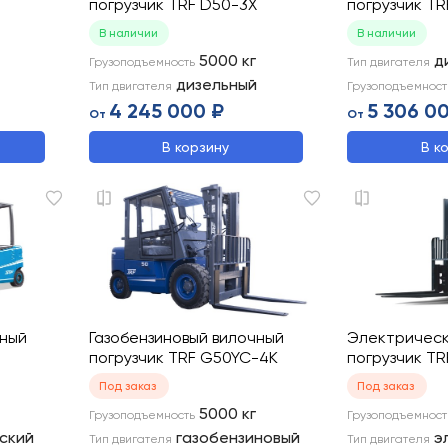
M
погрузчик TRF D50-3X
погрузчик TR
В наличии
В наличии
5000
кг
д
Грузоподъемность
Тип двигателя
дизельный
Тип двигателя
Грузоподъемност
4 245 000 ₽
5 306 0
От
От
В корзину
В к
чный
Газобензиновый вилочный
Электрическ
погрузчик TRF G50YC-4K
погрузчик TR
Под заказ
Под заказ
5000
кг
Грузоподъемность
Грузоподъемност
ский
газобензиновый
э
Тип двигателя
Тип двигателя