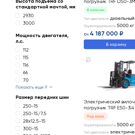
Высота подъема со
погрузчик TRF D50-3
стандартной мачтой, мм
В наличии
2930
дизельный
Тип двигателя
3000
5000
кг
Грузоподъемность
4 187 000 ₽
От
Мощность двигателя,
л.с.
В корзину
112
115
116
66
70
Показать еще 9
Размер передних шин
Электрический вило
250-15
погрузчик TRF E50-3i4
250-15/7.5
Под заказ
28x12.5-15
5000
кг
Грузоподъемность
300-15
электриче
Тип двигателя