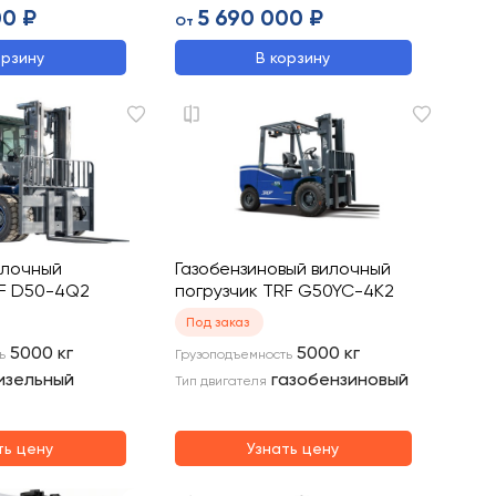
00 ₽
5 690 000 ₽
От
орзину
В корзину
илочный
Газобензиновый вилочный
RF D50-4Q2
погрузчик TRF G50YC-4K2
Под заказ
5000
кг
5000
кг
ь
Грузоподъемность
изельный
газобензиновый
Тип двигателя
ть цену
Узнать цену