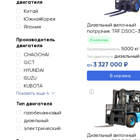
двигателя
Китай
ЮжнаяКорея
Дизельный вилочный
Япония
погрузчик TRF D50C-
Производитель
В наличии
двигателя
5000
кг
Грузоподъемность
CHAOCHAI
дизельный
Тип двигателя
GCT
3 327 000 ₽
От
HYUNDAI
В корзину
ISUZU
KUBOTA
Показать еще 4
Тип двигателя
газобензиновый
дизельный
электрический
Дизельный вилочный