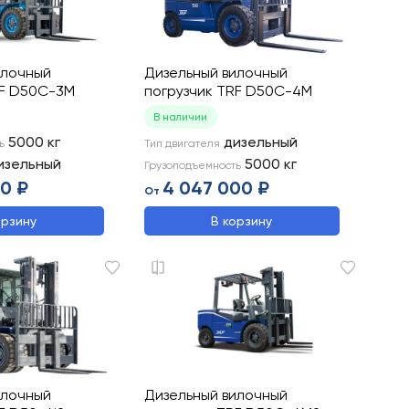
илочный
Дизельный вилочный
RF D50C-3M
погрузчик TRF D50C-4M
В наличии
5000
кг
дизельный
ь
Тип двигателя
изельный
5000
кг
Грузоподъемность
00 ₽
4 047 000 ₽
От
орзину
В корзину
илочный
Дизельный вилочный