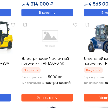
4 314 000 ₽
4 565 0
От
От
В корзину
В к
Электрический вилочный
Дизельный в
D-9SA
погрузчик TRF E50-3i4K
погрузчик T
Под заказ
Под заказ
5000
кг
Грузоподъемность
Грузоподъемност
электрический
д
Тип двигателя
Тип двигателя
Узнать цену
Узна