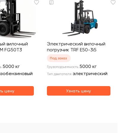
вый вилочный
Электрический вилочный
CM FG50T3
погрузчик TRF E50-3i5
Под заказ
5000
кг
5000
кг
ь
Грузоподъемность
азобензиновый
электрический
Тип двигателя
ть цену
Узнать цену