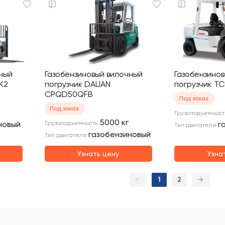
ный
Газобензиновый вилочный
Газобензино
K2
погрузчик DALIAN
погрузчик T
CPQD50QFB
Под заказ
Под заказ
Грузоподъемност
5000
кг
новый
Грузоподъемность
г
Тип двигателя
газобензиновый
Тип двигателя
Узнать цену
Узна
←
1
2
→