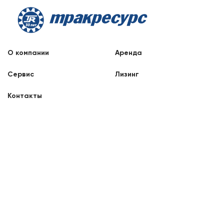
О компании
Аренда
Сервис
Лизинг
Контакты
Заказать звонок
8 800 707 88 76
Челябинск, Енисейская улица, 26
8:00 - 17:00
Отдел продаж
mail3@liftnet.ru