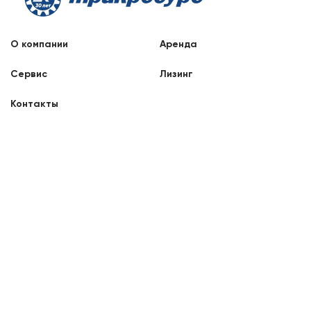
О компании
Аренда
Сервис
Лизинг
Контакты
Заказать звонок
8 800 707 88 76
Екатеринбург, Ангарская улица, 77
8:00 - 17:00
Отдел продаж
mail3@liftnet.ru
Официальные письма и запросы
info@tr-lift.ru