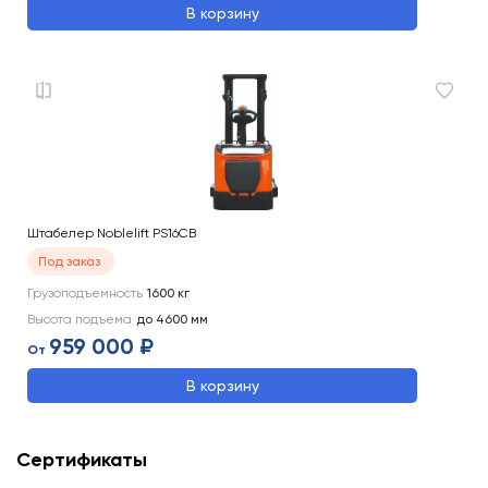
В корзину
Штабелер Noblelift PS16CB
Под заказ
Грузоподъемность
1600
кг
Высота подъема
до 4600
мм
959 000 ₽
От
В корзину
Сертификаты