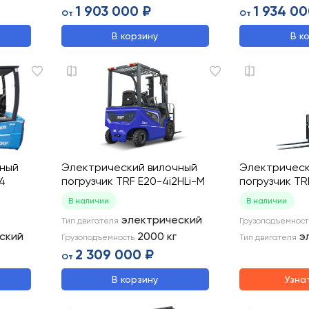
1 903 000 ₽
1 934 00
От
От
В корзину
В к
чный
Электрический вилочный
Электрическ
4
погрузчик TRF E20-4i2HLi-M
погрузчик TR
В наличии
В наличии
электрический
Тип двигателя
Грузоподъемност
ский
2000
кг
э
Грузоподъемность
Тип двигателя
2 309 000 ₽
От
В корзину
Узна