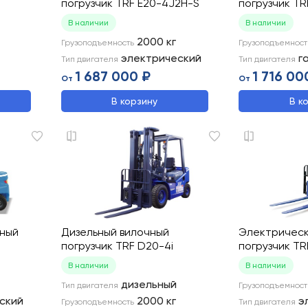
погрузчик TRF E20-4J2H-S
погрузчик T
В наличии
В наличии
2000
кг
Грузоподъемность
Грузоподъемност
электрический
г
Тип двигателя
Тип двигателя
1 687 000 ₽
1 716 00
От
От
В корзину
В к
чный
Дизельный вилочный
Электрическ
погрузчик TRF D20-4i
погрузчик T
В наличии
В наличии
дизельный
Тип двигателя
Грузоподъемност
ский
2000
кг
э
Грузоподъемность
Тип двигателя