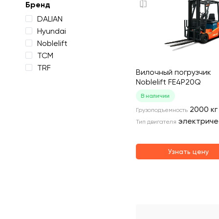
Бренд
DALIAN
Hyundai
Noblelift
TCM
TRF
Вилочный погрузчик
Noblelift FE4P20Q
В наличии
2000
кг
Грузоподъемность
электриче
Тип двигателя
Узнать цену