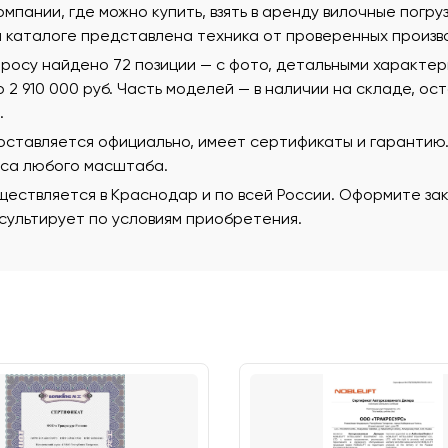
омпании, где можно купить, взять в аренду вилочные погр
м каталоге представлена техника от проверенных произв
просу найдено 72 позиции — с фото, детальными характе
 до 2 910 000 руб. Часть моделей — в наличии на складе, о
.
поставляется официально, имеет сертификаты и гаранти
еса любого масштаба.
ествляется в Краснодар и по всей России. Оформите зак
ультирует по условиям приобретения.