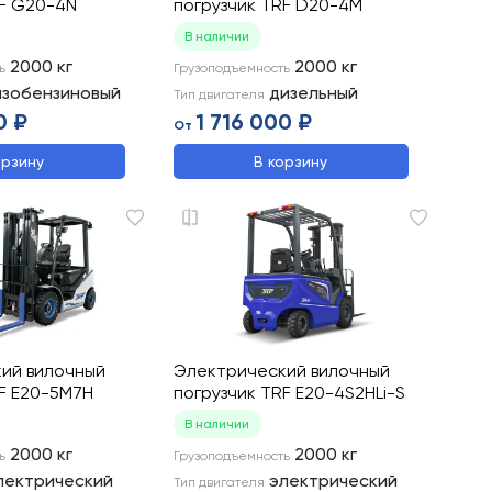
RF G20-4N
погрузчик TRF D20-4M
В наличии
2000
кг
2000
кг
ь
Грузоподъемность
азобензиновый
дизельный
Тип двигателя
0 ₽
1 716 000 ₽
От
орзину
В корзину
ий вилочный
Электрический вилочный
RF E20-5M7H
погрузчик TRF E20-4S2HLi-S
В наличии
2000
кг
2000
кг
ь
Грузоподъемность
лектрический
электрический
Тип двигателя