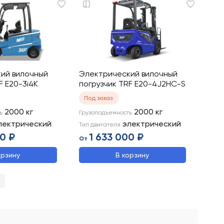
ий вилочный
Электрический вилочный
F E20-3i4K
погрузчик TRF E20-4J2HC-S
Под заказ
2000
кг
2000
кг
ь
Грузоподъемность
лектрический
электрический
Тип двигателя
0 ₽
1 633 000 ₽
От
орзину
В корзину