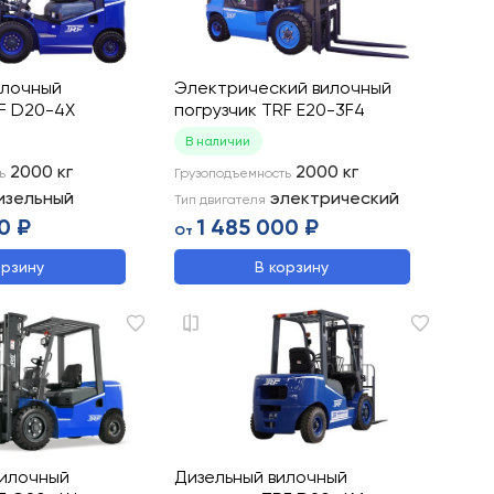
илочный
Электрический вилочный
RF D20-4X
погрузчик TRF E20-3F4
В наличии
2000
кг
2000
кг
ь
Грузоподъемность
изельный
электрический
Тип двигателя
0 ₽
1 485 000 ₽
От
орзину
В корзину
вилочный
Дизельный вилочный