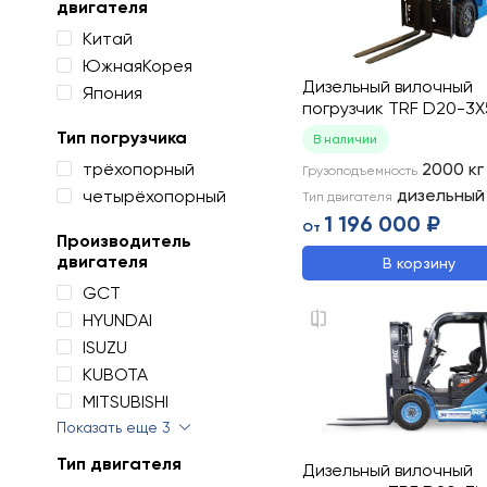
двигателя
Китай
ЮжнаяКорея
Дизельный вилочный
Япония
погрузчик TRF D20-3X
Тип погрузчика
В наличии
трёхопорный
2000
кг
Грузоподъемность
дизельный
четырёхопорный
Тип двигателя
1 196 000 ₽
От
Производитель
двигателя
В корзину
GCT
HYUNDAI
ISUZU
KUBOTA
MITSUBISHI
Показать еще 3
Тип двигателя
Дизельный вилочный