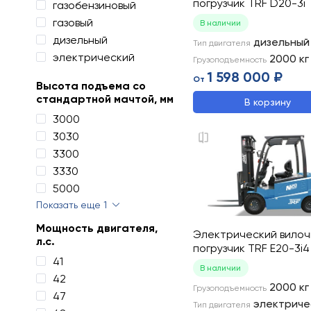
погрузчик TRF D20-3i
газобензиновый
газовый
В наличии
дизельный
дизельный
Тип двигателя
электрический
2000
кг
Грузоподъемность
1 598 000 ₽
От
Высота подъема со
стандартной мачтой, мм
В корзину
3000
3030
3300
3330
5000
Показать еще 1
Мощность двигателя,
Электрический вило
л.с.
погрузчик TRF E20-3i4
41
В наличии
42
2000
кг
Грузоподъемность
47
электриче
Тип двигателя