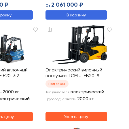
0 ₽
2 061 000 ₽
От
орзину
В корзину
ий вилочный
Электрический вилочный
F E20-3i2
погрузчик TCM J-FB20-9
Под заказ
2000
кг
электрический
ь
Тип двигателя
лектрический
2000
кг
Грузоподъемность
ть цену
Узнать цену