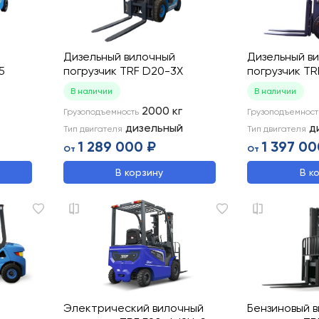
Дизельный вилочный
Дизельный в
5
погрузчик TRF D20-3X
погрузчик T
В наличии
В наличии
2000
кг
Грузоподъемность
Грузоподъемност
дизельный
д
Тип двигателя
Тип двигателя
1 289 000 ₽
1 397 00
От
От
В корзину
В к
Электрический вилочный
Бензиновый 