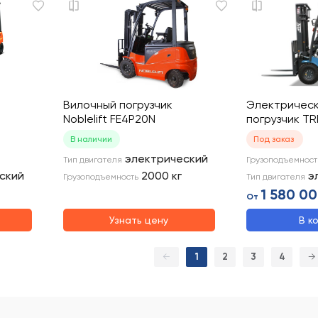
Вилочный погрузчик
Электрическ
Noblelift FE4P20N
погрузчик TR
В наличии
Под заказ
электрический
Тип двигателя
Грузоподъемност
ский
2000
кг
э
Грузоподъемность
Тип двигателя
1 580 00
От
Узнать цену
В к
←
1
2
3
4
→