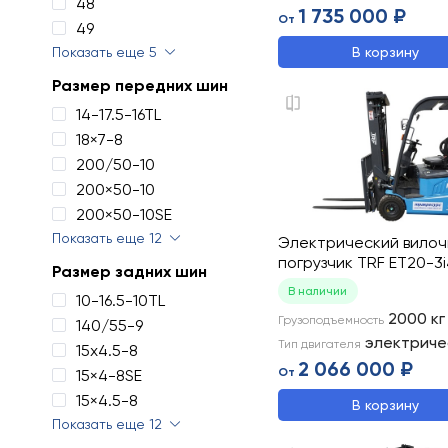
48
1 735 000 ₽
От
49
Показать еще 5
В корзину
Размер передних шин
14-17.5-16TL
18×7-8
200/50-10
200×50-10
200×50-10SE
Показать еще 12
Электрический вило
погрузчик TRF ET20-3i
Размер задних шин
В наличии
10-16.5-10TL
2000
кг
Грузоподъемность
140/55-9
электриче
Тип двигателя
15x4.5-8
2 066 000 ₽
От
15×4-8SE
15×4.5-8
В корзину
Показать еще 12