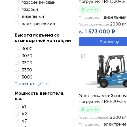
погрузчик TRF D20-3i
газобензиновый
газовый
В наличии
дизельный
дизельный
Тип двигателя
электрический
2000
кг
Грузоподъемность
1 573 000 ₽
От
Высота подъема со
стандартной мачтой, мм
В корзину
3000
3030
3300
3330
5000
Показать еще 1
Мощность двигателя,
Электрический вило
л.с.
погрузчик TRF E20-3i4
41
В наличии
42
2000
кг
Грузоподъемность
47
электриче
Тип двигателя