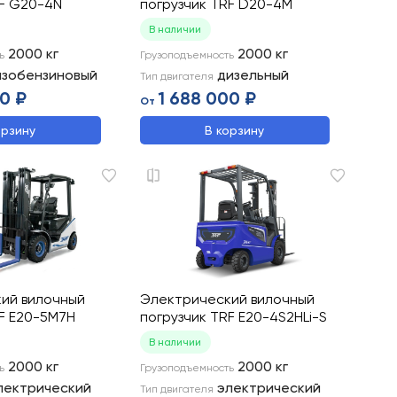
RF G20-4N
погрузчик TRF D20-4M
В наличии
2000
кг
2000
кг
ь
Грузоподъемность
азобензиновый
дизельный
Тип двигателя
0 ₽
1 688 000 ₽
От
орзину
В корзину
ий вилочный
Электрический вилочный
RF E20-5M7H
погрузчик TRF E20-4S2HLi-S
В наличии
2000
кг
2000
кг
ь
Грузоподъемность
лектрический
электрический
Тип двигателя