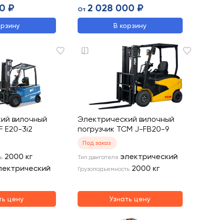
0 ₽
2 028 000 ₽
От
орзину
В корзину
ий вилочный
Электрический вилочный
F E20-3i2
погрузчик TCM J-FB20-9
Под заказ
2000
кг
электрический
ь
Тип двигателя
лектрический
2000
кг
Грузоподъемность
ть цену
Узнать цену