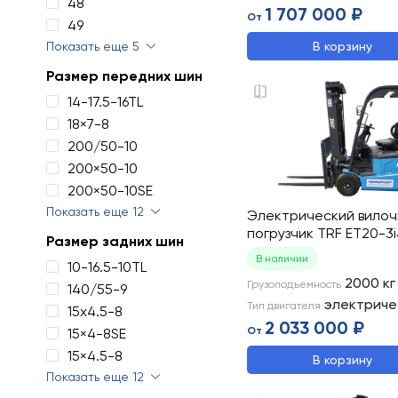
48
1 707 000 ₽
От
49
Показать еще 5
В корзину
Размер передних шин
14-17.5-16TL
18×7-8
200/50-10
200×50-10
200×50-10SE
Показать еще 12
Электрический вило
погрузчик TRF ET20-3i
Размер задних шин
В наличии
10-16.5-10TL
2000
кг
Грузоподъемность
140/55-9
электриче
Тип двигателя
15x4.5-8
2 033 000 ₽
От
15×4-8SE
15×4.5-8
В корзину
Показать еще 12