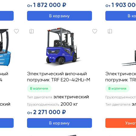
1 872 000 ₽
1 903 00
От
От
В корзину
В к
чный
Электрический вилочный
Электрическ
4
погрузчик TRF E20-4i2HLi-M
погрузчик TR
В наличии
В наличии
электрический
Тип двигателя
Грузоподъемност
ский
2000
кг
э
Грузоподъемность
Тип двигателя
2 271 000 ₽
От
В корзину
Узна