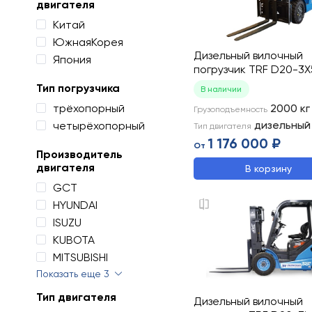
двигателя
Китай
ЮжнаяКорея
Дизельный вилочный
Япония
погрузчик TRF D20-3X
Тип погрузчика
В наличии
трёхопорный
2000
кг
Грузоподъемность
дизельный
четырёхопорный
Тип двигателя
1 176 000 ₽
От
Производитель
двигателя
В корзину
GCT
HYUNDAI
ISUZU
KUBOTA
MITSUBISHI
Показать еще 3
Тип двигателя
Дизельный вилочный