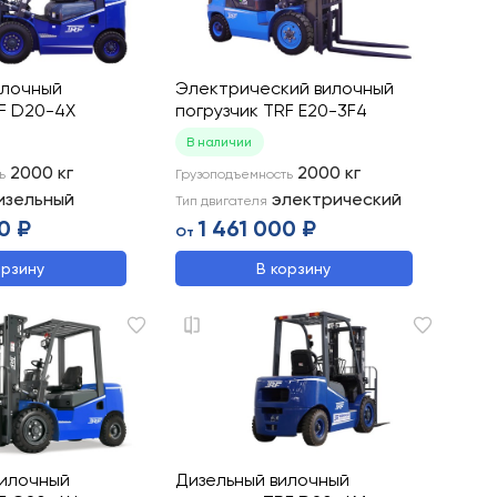
илочный
Электрический вилочный
RF D20-4X
погрузчик TRF E20-3F4
В наличии
2000
кг
2000
кг
ь
Грузоподъемность
изельный
электрический
Тип двигателя
0 ₽
1 461 000 ₽
От
орзину
В корзину
вилочный
Дизельный вилочный