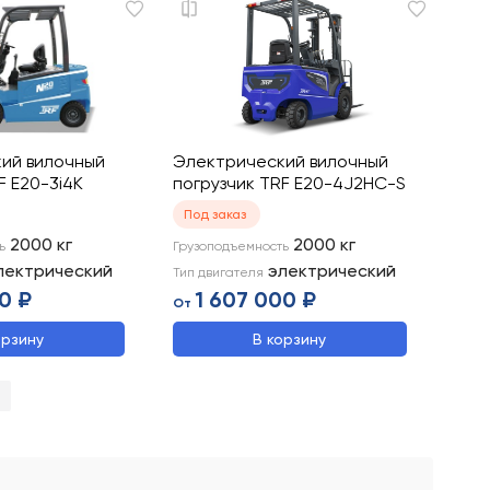
ий вилочный
Электрический вилочный
F E20-3i4K
погрузчик TRF E20-4J2HC-S
Под заказ
2000
кг
2000
кг
ь
Грузоподъемность
лектрический
электрический
Тип двигателя
0 ₽
1 607 000 ₽
От
орзину
В корзину