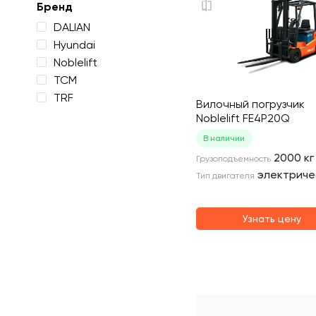
Бренд
DALIAN
Hyundai
Noblelift
TCM
TRF
Вилочный погрузчик
Noblelift FE4P20Q
В наличии
2000
кг
Грузоподъемность
электриче
Тип двигателя
Узнать цену