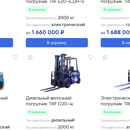
погрузчик TRF E20-4J2H-S
погрузчик T
В наличии
В наличии
2000
кг
Грузоподъемность
Грузоподъемност
электрический
г
Тип двигателя
Тип двигателя
1 660 000 ₽
1 688 00
От
От
В корзину
В к
чный
Дизельный вилочный
Электрическ
погрузчик TRF D20-4i
погрузчик T
В наличии
В наличии
дизельный
Тип двигателя
Грузоподъемност
ский
2000
кг
э
Грузоподъемность
Тип двигателя