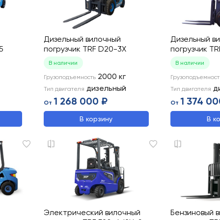
Дизельный вилочный
Дизельный в
5
погрузчик TRF D20-3X
погрузчик T
В наличии
В наличии
2000
кг
Грузоподъемность
Грузоподъемност
дизельный
д
Тип двигателя
Тип двигателя
1 268 000 ₽
1 374 00
От
От
В корзину
В к
Электрический вилочный
Бензиновый 