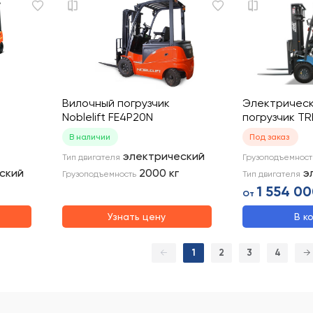
Вилочный погрузчик
Электрическ
Noblelift FE4P20N
погрузчик TR
В наличии
Под заказ
электрический
Тип двигателя
Грузоподъемност
ский
2000
кг
э
Грузоподъемность
Тип двигателя
1 554 00
От
Узнать цену
В к
←
1
2
3
4
→