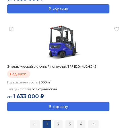
В корзину
Электрический вилочный погрузчик TRF E20-4J2HC-S
Под заказ
Грузоподъемность
2000
кг
Тип двигателя
электрический
1 633 000 ₽
От
В корзину
←
1
2
3
4
→