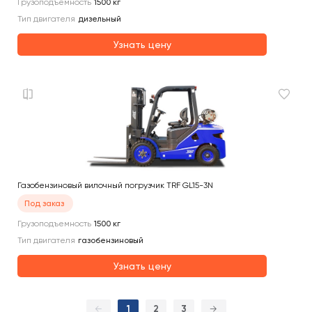
Грузоподъемность
1500
кг
Тип двигателя
дизельный
Узнать цену
Газобензиновый вилочный погрузчик TRF GL15-3N
Под заказ
Грузоподъемность
1500
кг
Тип двигателя
газобензиновый
Узнать цену
←
1
2
3
→