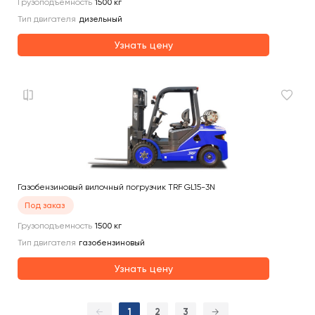
Грузоподъемность
1500
кг
Тип двигателя
дизельный
Узнать цену
Газобензиновый вилочный погрузчик TRF GL15-3N
Под заказ
Грузоподъемность
1500
кг
Тип двигателя
газобензиновый
Узнать цену
←
1
2
3
→