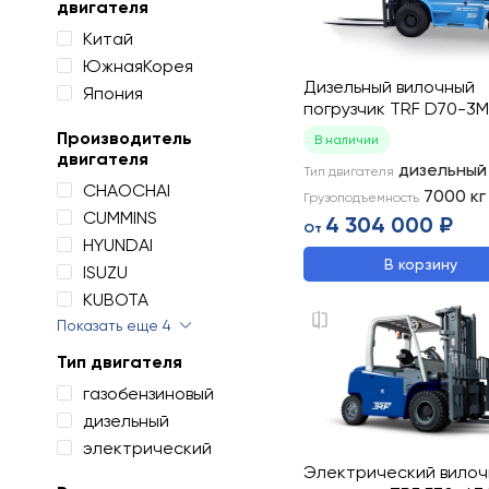
двигателя
Китай
ЮжнаяКорея
Дизельный вилочный
Япония
погрузчик TRF D70-3M
Производитель
В наличии
двигателя
дизельный
Тип двигателя
CHAOCHAI
7000
кг
Грузоподъемность
CUMMINS
4 304 000 ₽
От
HYUNDAI
В корзину
ISUZU
KUBOTA
Показать еще 4
Тип двигателя
газобензиновый
дизельный
электрический
Электрический вило