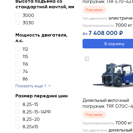
Высота подъема со
погрузчик TRF E70-4Z
стандартной мачтой, мм
Под заказ
3000
электриче
Тип двигателя
3030
7000
кг
Грузоподъемность
7 408 000 ₽
От
Мощность двигателя,
л.с.
В корзину
112
115
116
74
86
Показать еще 1
Размер передних шин
Дизельный вилочный
8.25-15
погрузчик TRF D70C-
8.25-15-14PR
Под заказ
8.25-20
7000
кг
Грузоподъемность
8.25х15
дизельный
Тип двигателя