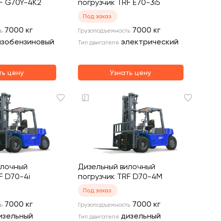
F G70Y-4K2
погрузчик TRF E70-3i5
Под заказ
7000
кг
7000
кг
ь
Грузоподъемность
азобензиновый
электрический
Тип двигателя
ть цену
Узнать цену
илочный
Дизельный вилочный
F D70-4i
погрузчик TRF D70-4M
Под заказ
7000
кг
7000
кг
ь
Грузоподъемность
изельный
дизельный
Тип двигателя