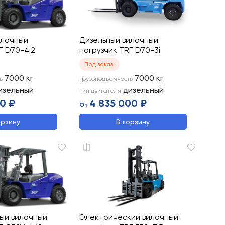
илочный
Дизельный вилочный
F D70-4i2
погрузчик TRF D70-3i
Под заказ
7000
кг
7000
кг
ь
Грузоподъемность
изельный
дизельный
Тип двигателя
0 ₽
4 835 000 ₽
От
орзину
В корзину
вый вилочный
Электрический вилочный