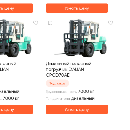
ть цену
Узнать цену
илочный
Дизельный вилочный
LIAN
погрузчик DALIAN
CPCD70AD
Под заказ
изельный
7000
кг
Грузоподъемность
7000
кг
дизельный
ь
Тип двигателя
ть цену
Узнать цену