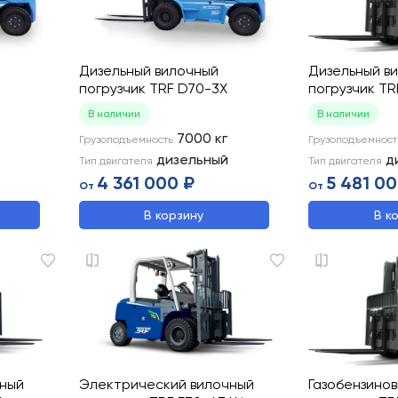
Дизельный вилочный
Дизельный в
погрузчик TRF D70-3X
погрузчик TR
В наличии
В наличии
7000
кг
Грузоподъемность
Грузоподъемност
дизельный
д
Тип двигателя
Тип двигателя
4 361 000 ₽
5 481 00
От
От
В корзину
В к
чный
Электрический вилочный
Газобензино