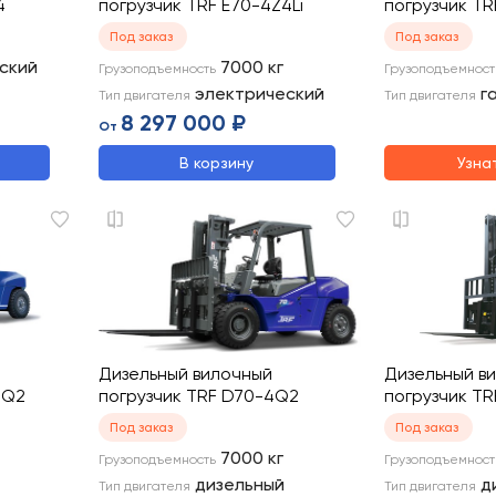
4
погрузчик TRF E70-4Z4Li
погрузчик TR
Под заказ
Под заказ
ский
7000
кг
Грузоподъемность
Грузоподъемност
электрический
г
Тип двигателя
Тип двигателя
8 297 000 ₽
От
В корзину
Узна
Дизельный вилочный
Дизельный в
4Q2
погрузчик TRF D70-4Q2
погрузчик TR
Под заказ
Под заказ
7000
кг
Грузоподъемность
Грузоподъемност
дизельный
д
Тип двигателя
Тип двигателя