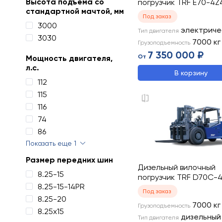
Высота подъема со
погрузчик TRF E70-4Z
стандартной мачтой, мм
Под заказ
3000
электриче
Тип двигателя
3030
7000
кг
Грузоподъемность
7 350 000 ₽
От
Мощность двигателя,
л.с.
В корзину
112
115
116
74
86
Показать еще 1
Размер передних шин
Дизельный вилочный
8.25-15
погрузчик TRF D70C-
8.25-15-14PR
Под заказ
8.25-20
7000
кг
Грузоподъемность
8.25х15
дизельный
Тип двигателя