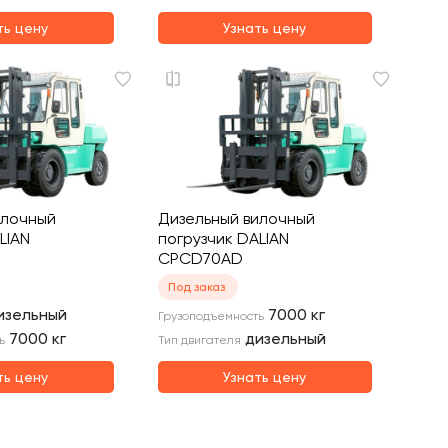
ть цену
Узнать цену
илочный
Дизельный вилочный
LIAN
погрузчик DALIAN
CPCD70AD
Под заказ
изельный
7000
кг
Грузоподъемность
7000
кг
дизельный
ь
Тип двигателя
ть цену
Узнать цену