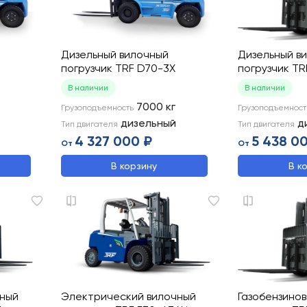
Дизельный вилочный
Дизельный в
погрузчик TRF D70-3X
погрузчик TR
В наличии
В наличии
7000
кг
Грузоподъемность
Грузоподъемност
дизельный
д
Тип двигателя
Тип двигателя
4 327 000 ₽
5 438 0
От
От
В корзину
В к
чный
Электрический вилочный
Газобензино