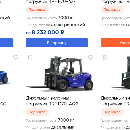
4
погрузчик TRF E70-4Z4Li
погрузчик TR
Под заказ
Под заказ
ский
7000
кг
Грузоподъемность
Грузоподъемност
электрический
г
Тип двигателя
Тип двигателя
8 232 000 ₽
От
В корзину
Узна
Дизельный вилочный
Дизельный в
4Q2
погрузчик TRF D70-4Q2
погрузчик TR
Под заказ
Под заказ
7000
кг
Грузоподъемность
Грузоподъемност
дизельный
д
Тип двигателя
Тип двигателя