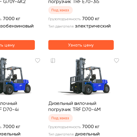
F G70Y-4K2
погрузчик TRF E70-3i5
Под заказ
7000
кг
7000
кг
ь
Грузоподъемность
азобензиновый
электрический
Тип двигателя
ть цену
Узнать цену
илочный
Дизельный вилочный
F D70-4i
погрузчик TRF D70-4M
Под заказ
7000
кг
7000
кг
ь
Грузоподъемность
изельный
дизельный
Тип двигателя