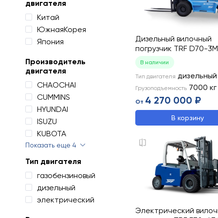
двигателя
Китай
ЮжнаяКорея
Дизельный вилочный
Япония
погрузчик TRF D70-3M
Производитель
В наличии
двигателя
дизельный
Тип двигателя
CHAOCHAI
7000
кг
Грузоподъемность
CUMMINS
4 270 000 ₽
От
HYUNDAI
В корзину
ISUZU
KUBOTA
Показать еще 4
Тип двигателя
газобензиновый
дизельный
электрический
Электрический вило