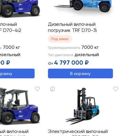
илочный
Дизельный вилочный
F D70-4i2
погрузчик TRF D70-3i
Под заказ
7000
кг
7000
кг
ь
Грузоподъемность
изельный
дизельный
Тип двигателя
00 ₽
4 797 000 ₽
От
орзину
В корзину
вый вилочный
Электрический вилочный