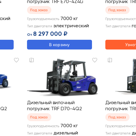
4
погрузчик TRF E70-4Z4Li
погрузчик TR
Под заказ
Под заказ
ский
7000
кг
Грузоподъемность
Грузоподъемност
электрический
г
Тип двигателя
Тип двигателя
8 297 000 ₽
От
В корзину
Узна
Дизельный вилочный
Дизельный в
4Q2
погрузчик TRF D70-4Q2
погрузчик TR
Под заказ
Под заказ
7000
кг
Грузоподъемность
Грузоподъемност
дизельный
д
Тип двигателя
Тип двигателя