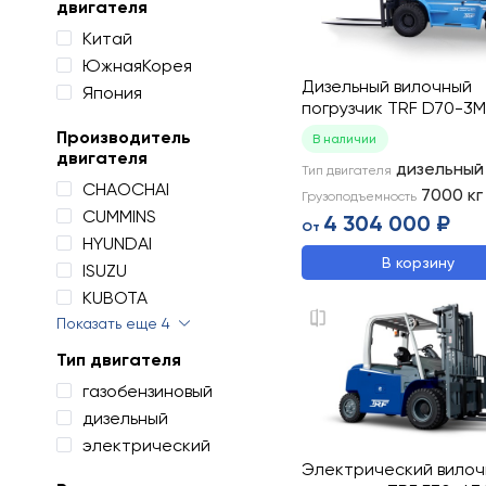
двигателя
Китай
ЮжнаяКорея
Дизельный вилочный
Япония
погрузчик TRF D70-3M
Производитель
В наличии
двигателя
дизельный
Тип двигателя
CHAOCHAI
7000
кг
Грузоподъемность
CUMMINS
4 304 000 ₽
От
HYUNDAI
В корзину
ISUZU
KUBOTA
Показать еще 4
Тип двигателя
газобензиновый
дизельный
электрический
Электрический вило