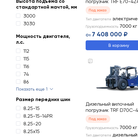
Высота подъема со
погрузчик TRF E70-4Z
стандартной мачтой, мм
Под заказ
3000
электриче
Тип двигателя
3030
7000
кг
Грузоподъемность
7 408 000 ₽
От
Мощность двигателя,
л.с.
В корзину
112
115
116
74
86
Показать еще 1
Размер передних шин
Дизельный вилочный
8.25-15
погрузчик TRF D70C-
8.25-15-14PR
Под заказ
8.25-20
7000
кг
Грузоподъемность
8.25х15
дизельный
Тип двигателя