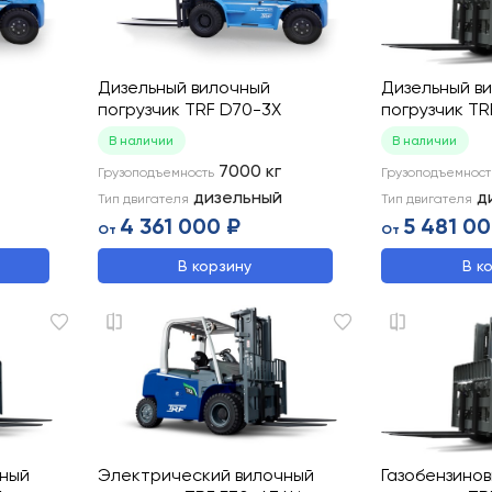
Дизельный вилочный
Дизельный в
погрузчик TRF D70-3X
погрузчик TR
В наличии
В наличии
7000
кг
Грузоподъемность
Грузоподъемност
дизельный
д
Тип двигателя
Тип двигателя
4 361 000 ₽
5 481 00
От
От
В корзину
В к
чный
Электрический вилочный
Газобензино