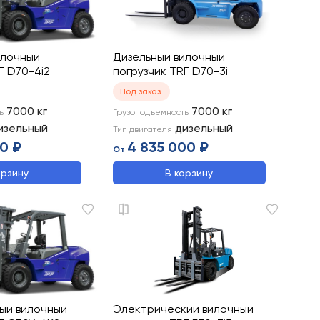
илочный
Дизельный вилочный
F D70-4i2
погрузчик TRF D70-3i
Под заказ
7000
кг
7000
кг
ь
Грузоподъемность
изельный
дизельный
Тип двигателя
0 ₽
4 835 000 ₽
От
орзину
В корзину
вый вилочный
Электрический вилочный