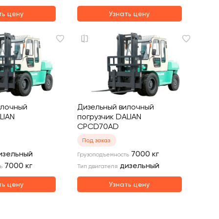
ть цену
Узнать цену
илочный
Дизельный вилочный
LIAN
погрузчик DALIAN
CPCD70AD
Под заказ
изельный
7000
кг
Грузоподъемность
7000
кг
дизельный
ь
Тип двигателя
ть цену
Узнать цену