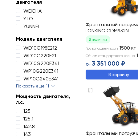
двигателя
WEICHAI
YTO
Фронтальный погрузч
YUNNEI
LONKING CDM932N
Модель двигателя
В наличии
WD10G198E212
1500
кг
Грузоподъемность
WD10G220E21
Объем стандартного ковша
3 351 000 ₽
WD10G220E341
От
WP10G220E341
В корзину
WP10G240E341
Показать еще 11
Мощность двигателя,
л.с.
125
125.1
142.8
Фронтальный погрузч
143