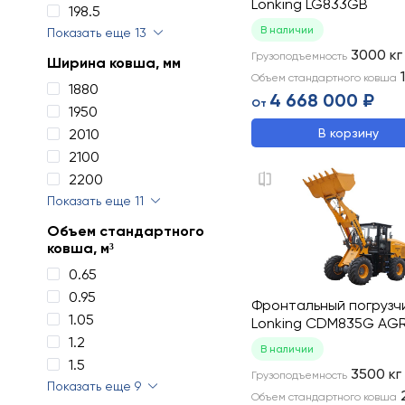
Lonking LG833GB
198.5
В наличии
Показать еще 13
3000
кг
Грузоподъемность
Ширина ковша, мм
Объем стандартного ковша
1880
4 668 000 ₽
От
1950
2010
В корзину
2100
2200
Показать еще 11
Объем стандартного
ковша, м³
0.65
0.95
Фронтальный погрузч
1.05
Lonking CDM835G AGR
1.2
В наличии
1.5
3500
кг
Грузоподъемность
Показать еще 9
Объем стандартного ковша