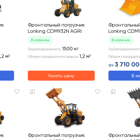
ик
Фронтальный погрузчик
Фронтальный
Lonking CDM932N AGRI
Lonking CDM
В наличии
В наличии
1500
кг
Грузоподъемность
Грузоподъемност
1,2
м³
1,2
м³
Объем стандартного ковша
Объем стандартн
3 710 00
От
Узнать цену
В к
ик
Фронтальный погрузчик
Фронтальный