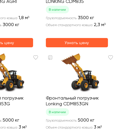
3G AGRI
LONKING CDM835
В наличии
1,8
м³
3500
кг
ого ковша
Грузоподъемность
3000
кг
2,3
м³
ь
Объем стандартного ковша
ть цену
Узнать цену
 погрузчик
Фронтальный погрузчик
853G
Lonking CDM853GN
В наличии
5000
кг
5000
кг
ь
Грузоподъемность
3
м³
3
м³
ого ковша
Объем стандартного ковша