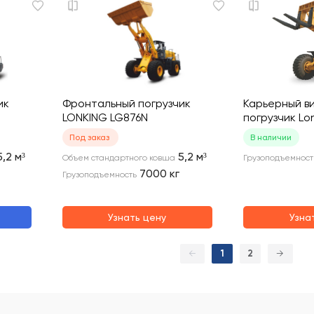
ик
Фронтальный погрузчик
Карьерный в
LONKING LG876N
погрузчик L
Под заказ
В наличии
5,2
м³
5,2
м³
Объем стандартного ковша
Грузоподъемност
7000
кг
Грузоподъемность
Узнать цену
Узна
←
1
2
→