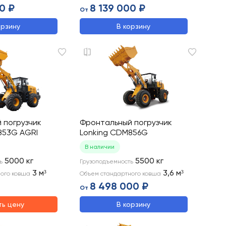
0 ₽
8 139 000 ₽
От
орзину
В корзину
 погрузчик
Фронтальный погрузчик
853G AGRI
Lonking CDM856G
В наличии
5000
кг
5500
кг
ь
Грузоподъемность
3
м³
3,6
м³
ого ковша
Объем стандартного ковша
8 498 000 ₽
От
ть цену
В корзину