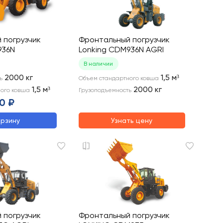
 погрузчик
Фронтальный погрузчик
936N
Lonking CDM936N AGRI
В наличии
2000
кг
1,5
м³
ь
Объем стандартного ковша
1,5
м³
2000
кг
ого ковша
Грузоподъемность
0 ₽
орзину
Узнать цену
 погрузчик
Фронтальный погрузчик