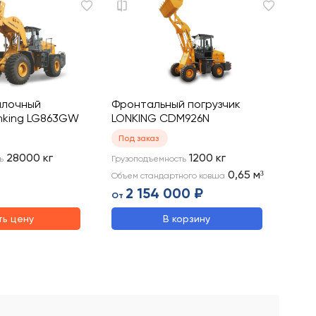
илочный
Фронтальный погрузчик
onking LG863GW
LONKING CDM926N
Под заказ
28000
кг
1200
кг
ь
Грузоподъемность
0,65
м³
Объем стандартного ковша
2 154 000 ₽
От
ть цену
В корзину