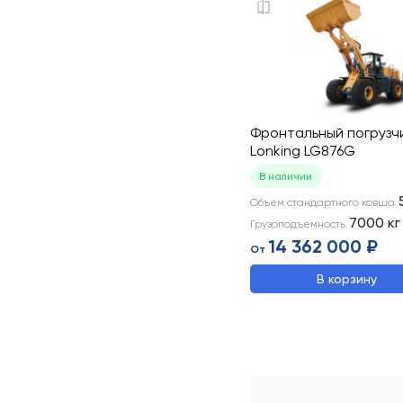
Фронтальный погрузч
Lonking LG876G
В наличии
Объем стандартного ковша
7000
кг
Грузоподъемность
14 362 000 ₽
От
В корзину