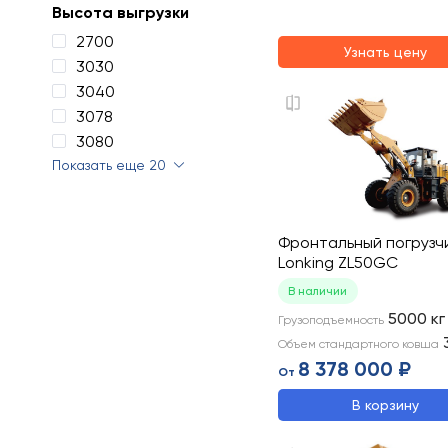
Высота выгрузки
2700
Узнать цену
3030
3040
3078
3080
Показать еще 20
Фронтальный погрузч
Lonking ZL50GC
В наличии
5000
кг
Грузоподъемность
Объем стандартного ковша
8 378 000 ₽
От
В корзину