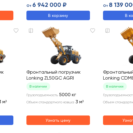
6 942 000 ₽
8 139 00
От
От
В корзину
В к
ик
Фронтальный погрузчик
Фронтальный
Lonking ZL50GC AGRI
Lonking CDM
В наличии
В наличии
5000
кг
Грузоподъемность
Грузоподъемност
3
м³
3
м³
Объем стандартного ковша
Объем стандартн
Узнать цену
Узна