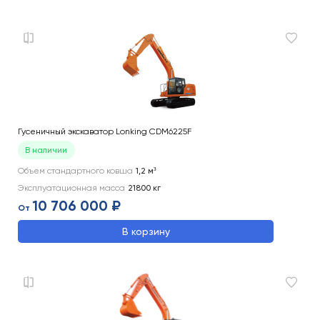
Гусеничный экскаватор Lonking CDM6225F
В наличии
Объем стандартного ковша
1,2
м³
Эксплуатационная масса
21800
кг
10 706 000 ₽
От
В корзину