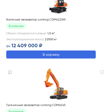
Колесный экскаватор Lonking CDM6225W
В наличии
Объем стандартного ковша
1,0
м³
Эксплуатационная масса
22500
кг
12 409 000 ₽
От
В корзину
Гусеничный экскаватор Lonking CDM6245
В наличии