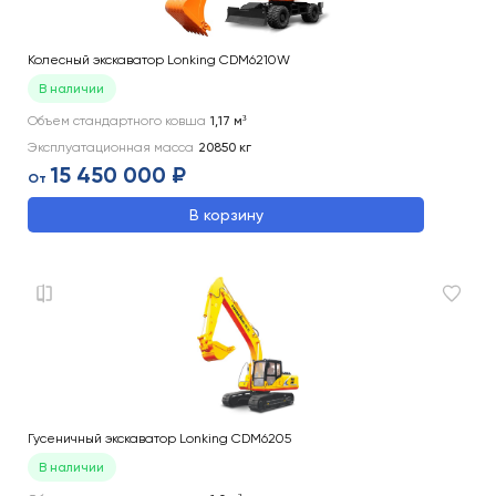
Колесный экскаватор Lonking CDM6210W
В наличии
Объем стандартного ковша
1,17
м³
Эксплуатационная масса
20850
кг
15 450 000 ₽
От
В корзину
Гусеничный экскаватор Lonking CDM6205
В наличии