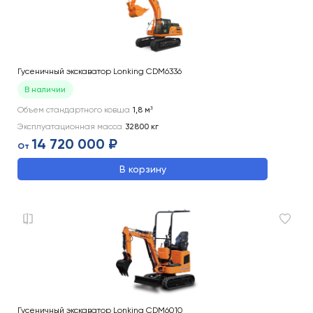
Гусеничный экскаватор Lonking CDM6336
В наличии
Объем стандартного ковша
1,8
м³
Эксплуатационная масса
32800
кг
14 720 000 ₽
От
В корзину
Гусеничный экскаватор Lonking CDM6010