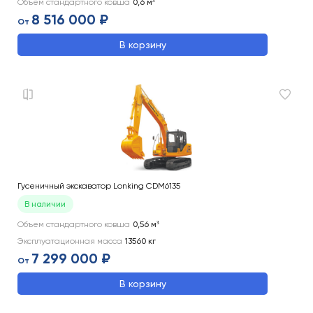
Объем стандартного ковша
0,6
м³
8 516 000 ₽
От
В корзину
Гусеничный экскаватор Lonking CDM6135
В наличии
Объем стандартного ковша
0,56
м³
Эксплуатационная масса
13560
кг
7 299 000 ₽
От
В корзину