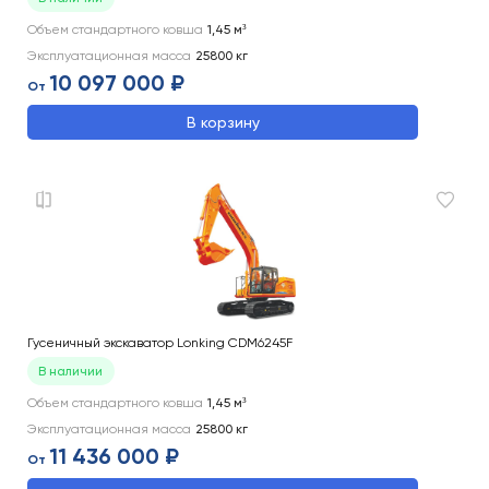
Объем стандартного ковша
1,45
м³
Эксплуатационная масса
25800
кг
10 097 000 ₽
От
В корзину
Гусеничный экскаватор Lonking CDM6245F
В наличии
Объем стандартного ковша
1,45
м³
Эксплуатационная масса
25800
кг
11 436 000 ₽
От