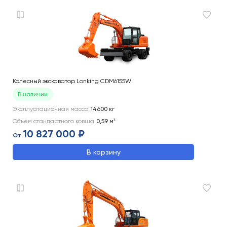
Колесный экскаватор Lonking CDM6155W
В наличии
Эксплуатационная масса
14600
кг
Объем стандартного ковша
0,59
м³
10 827 000 ₽
От
В корзину