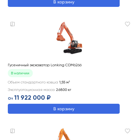
В корзину
Гусеничный экскаватор Lonking CDM6266
В наличии
Объем стандартного ковша
1,55
м³
Эксплуатационная масса
26800
кг
11 922 000 ₽
От
В корзину