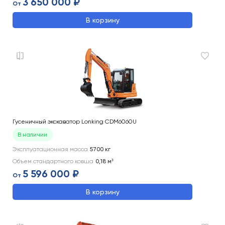
3 650 000 ₽
От
В корзину
Гусеничный экскаватор Lonking CDM6060U
В наличии
Эксплуатационная масса
5700
кг
Объем стандартного ковша
0,18
м³
5 596 000 ₽
От
В корзину