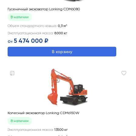
Гусеничный экскаватор Lonking CDM6080
В наличии
Объем стандартного ковша
0,3
м³
Эксплуатационная масса
8000
кг
5 474 000 ₽
От
В корзину
Колесный экскаватор Lonking CDM6150W
В наличии
Эксплуатационная масса
13500
кг