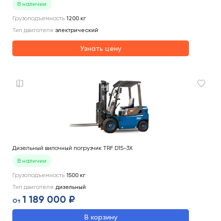
В наличии
Грузоподъемность
1200
кг
Тип двигателя
электрический
Узнать цену
Дизельный вилочный погрузчик TRF D15-3X
В наличии
Грузоподъемность
1500
кг
Тип двигателя
дизельный
1 189 000 ₽
От
В корзину