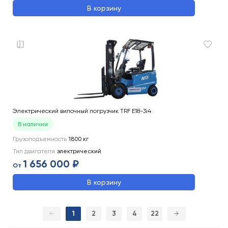
В корзину
Электрический вилочный погрузчик TRF E18-3i4
В наличии
Грузоподъемность
1800
кг
Тип двигателя
электрический
1 656 000 ₽
От
В корзину
←
1
2
3
4
22
→