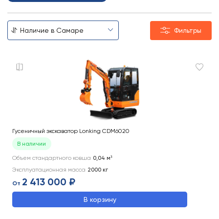
Фильтры
Гусеничный экскаватор Lonking CDM6020
В наличии
Объем стандартного ковша
0,04
м³
Эксплуатационная масса
2000
кг
2 413 000 ₽
От
В корзину