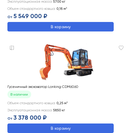
Эксплуатационная масса
5700
кг
Объем стандартного ковша
0,18
м³
5 549 000 ₽
От
В корзину
Гусеничный экскаватор Lonking CDM6060
В наличии
Объем стандартного ковша
0,25
м³
Эксплуатационная масса
5850
кг
3 378 000 ₽
От
В корзину