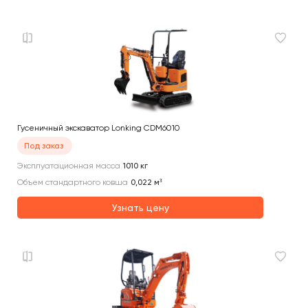
Гусеничный экскаватор Lonking CDM6010
Под заказ
Эксплуатационная масса
1010
кг
Объем стандартного ковша
0,022
м³
Узнать цену