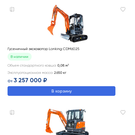
Гусеничный экскаватор Lonking CDM6025
В наличии
Объем стандартного ковша
0,08
м³
Эксплуатационная масса
2650
кг
3 257 000 ₽
От
В корзину