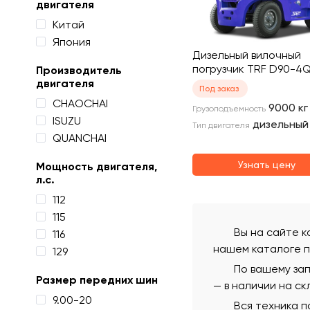
двигателя
Китай
Япония
Дизельный вилочный
погрузчик TRF D90-4
Производитель
двигателя
Под заказ
CHAOCHAI
9000
кг
Грузоподъемность
ISUZU
дизельный
Тип двигателя
QUANCHAI
Узнать цену
Мощность двигателя,
л.с.
112
115
Вы на сайте к
116
нашем каталоге п
129
По вашему за
Размер передних шин
— в наличии на ск
9.00-20
Вся техника 