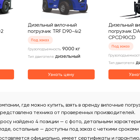
Дизельный вилочный
Дизельный в
Q2
погрузчик TRF D90-4i2
погрузчик DA
CPCD90CD
Под заказ
Под заказ
9000
кг
Грузоподъемность
дизельный
Грузоподъемност
Тип двигателя
д
Тип двигателя
Узнать цену
Узна
омпании, где можно купить, взять в аренду вилочные погру
редставлена техника от проверенных производителей.
просу найдено 4 позиции — с фото, детальными характер
ладе, остальные — доступны под заказ с четкими сроками
поставляется официально, имеет сертификаты и гаранти