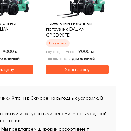
илочный
Дизельный вилочный
LIAN
погрузчик DALIAN
CPCD90FD
Под заказ
9000
кг
9000
кг
ь
Грузоподъемность
изельный
дизельный
Тип двигателя
ть цену
Узнать цену
зчики 9 тонн в Самаре на выгодных условиях. В
истиками и актуальными ценами. Часть моделей
 поставки.
ю. Мы предлагаем широкий ассортимент