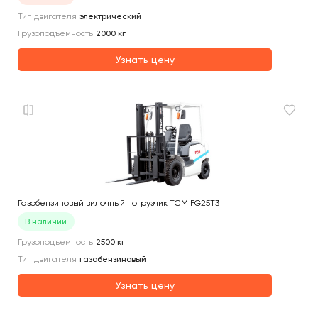
Тип двигателя
электрический
Грузоподъемность
2000
кг
Узнать цену
Газобензиновый вилочный погрузчик TCM FG25T3
В наличии
Грузоподъемность
2500
кг
Тип двигателя
газобензиновый
Узнать цену